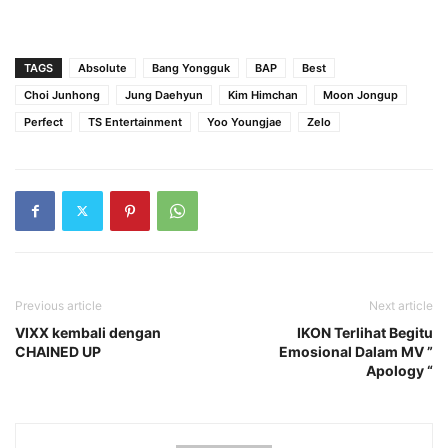
TAGS
Absolute
Bang Yongguk
BAP
Best
Choi Junhong
Jung Daehyun
Kim Himchan
Moon Jongup
Perfect
TS Entertainment
Yoo Youngjae
Zelo
Previous article
Next article
VIXX kembali dengan
IKON Terlihat Begitu
CHAINED UP
Emosional Dalam MV ”
Apology “