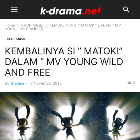
Home
KPOP Music
KEMBALINYA SI ” MATOKI” DALAM ” MV
YOUNG WILD AND FREE
KPOP Music
KEMBALINYA SI ” MATOKI”
DALAM ” MV YOUNG WILD
AND FREE
0
By
Shinbie
-
17 November 2015