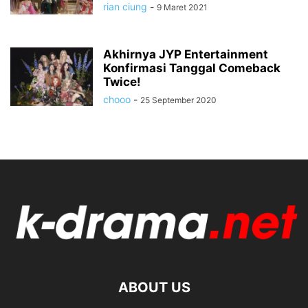
rian ciung
-
9 Maret 2021
Akhirnya JYP Entertainment
Konfirmasi Tanggal Comeback
Twice!
chooo
-
25 September 2020
ABOUT US