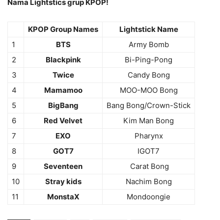
Nama Lightstics grup KPOP!
KPOP Group Names
Lightstick Name
1
BTS
Army Bomb
2
Blackpink
Bi-Ping-Pong
3
Twice
Candy Bong
4
Mamamoo
MOO-MOO Bong
5
BigBang
Bang Bong/Crown-Stick
6
Red Velvet
Kim Man Bong
7
EXO
Pharynx
8
GOT7
IGOT7
9
Seventeen
Carat Bong
10
Stray kids
Nachim Bong
11
MonstaX
Mondoongie