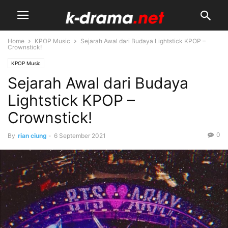
Home
KPOP Music
Sejarah Awal dari Budaya Lightstick KPOP –
Crownstick!
KPOP Music
Sejarah Awal dari Budaya
Lightstick KPOP –
Crownstick!
0
By
rian ciung
-
6 September 2021