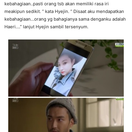
kebahagiaan..pasti orang tsb akan memiliki rasa iri
meakipun sedikit. ” kata Hyejin. ” Disaat aku mendapatkan
kebahagiaan…orang yg bahagianya sama denganku adalah
Haeri….” lanjut Hyejin sambil tersenyum.