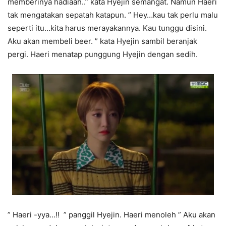
memberinya hadiaah..” kata Hyejin semangat. Namun Haeri
tak mengatakan sepatah katapun. ” Hey…kau tak perlu malu
seperti itu…kita harus merayakannya. Kau tunggu disini.
Aku akan membeli beer. ” kata Hyejin sambil beranjak
pergi. Haeri menatap punggung Hyejin dengan sedih.
” Haeri -yya…!! ” panggil Hyejin. Haeri menoleh ” Aku akan