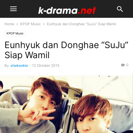
Home
KPOP Music
Eunhyuk dan Donghae “SuJu” Siap Wamil
KPOP Music
Eunhyuk dan Donghae “SuJu”
Siap Wamil
0
By
shakookie
-
12 Oktober 2015