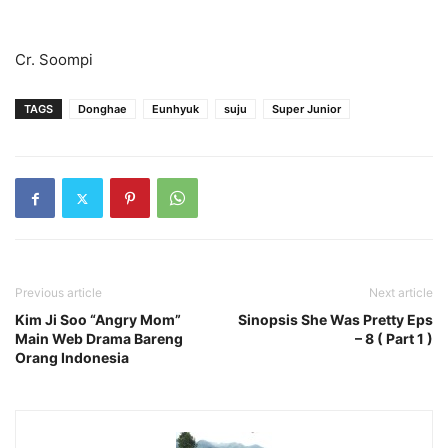
Cr. Soompi
TAGS
Donghae
Eunhyuk
suju
Super Junior
Previous article
Next article
Kim Ji Soo “Angry Mom”
Sinopsis She Was Pretty Eps
Main Web Drama Bareng
– 8 ( Part 1 )
Orang Indonesia