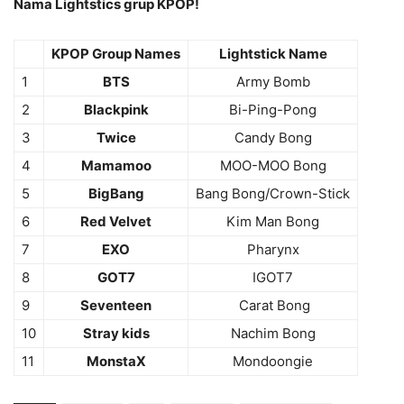
Nama Lightstics grup KPOP!
KPOP Group Names
Lightstick Name
1
BTS
Army Bomb
2
Blackpink
Bi-Ping-Pong
3
Twice
Candy Bong
4
Mamamoo
MOO-MOO Bong
5
BigBang
Bang Bong/Crown-Stick
6
Red Velvet
Kim Man Bong
7
EXO
Pharynx
8
GOT7
IGOT7
9
Seventeen
Carat Bong
10
Stray kids
Nachim Bong
11
MonstaX
Mondoongie