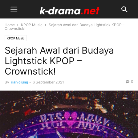
Home
KPOP Music
Sejarah Awal dari Budaya Lightstick KPOP –
Crownstick!
KPOP Music
Sejarah Awal dari Budaya
Lightstick KPOP –
Crownstick!
0
By
rian ciung
-
6 September 2021