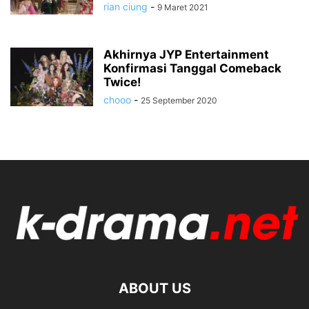
rian ciung
-
9 Maret 2021
Akhirnya JYP Entertainment
Konfirmasi Tanggal Comeback
Twice!
chooo
-
25 September 2020
ABOUT US