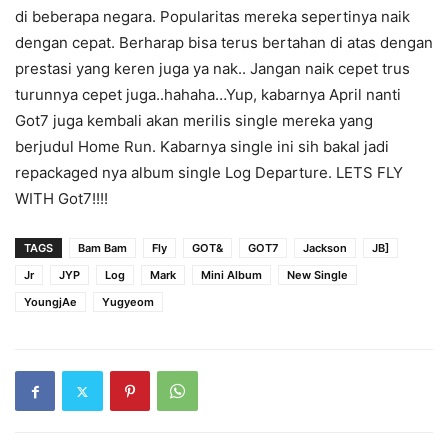
di beberapa negara. Popularitas mereka sepertinya naik
dengan cepat. Berharap bisa terus bertahan di atas dengan
prestasi yang keren juga ya nak.. Jangan naik cepet trus
turunnya cepet juga..hahaha…Yup, kabarnya April nanti
Got7 juga kembali akan merilis single mereka yang
berjudul Home Run. Kabarnya single ini sih bakal jadi
repackaged nya album single Log Departure. LETS FLY
WITH Got7!!!!
TAGS
Bam Bam
Fly
GOT&
GOT7
Jackson
JB]
Jr
JYP
Log
Mark
Mini Album
New Single
YoungjAe
Yugyeom