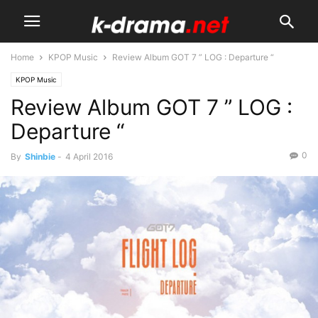
Home
KPOP Music
Review Album GOT 7 ” LOG : Departure “
KPOP Music
Review Album GOT 7 ” LOG :
Departure “
0
By
Shinbie
-
4 April 2016