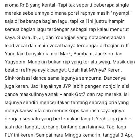
aroma RnB yang kental. Tapi tak seperti beberapa single
mereka sebelumnya dimana porsi rapnya masih ‘ nyempil’
saja di beberapa bagian lagu, tapi kali ini justru hampir
semua bagian lagu terdengar sebagai rap kalau menurut
saya. Suara Jb, Jr, dan Youngjae yang notabene adalah
lead vocal dan main vocal hanya terdengar di bagian reff.
Yang lain banyak diambil Mark, Bambam, Jackson dan
Yugyeom. Mungkin bukan rap yang terlalu swag. Musik dan
beat di reffnya asyik banget. Udah liat MVnya? Keren.
Sinkronisasi dance sama lagunya sempurna. Dancenya
juga keren. Jadi kayaknya JYP lebih pengen nonjolin sisi
dance maskulinnya anak – anak Got7 dan rap mereka. Isi
lagunya sendiri menceritakan tentang seorang pria yang
menyukai wanita dan mendiskripsikan rasa sayangnya
dengan sesuatu yang bertemakan langit. Yeah….ga jauh –
jauh dari langut, terbang, bintang dan lainnya. Tapi lagu
FLY ini keren. Sampai haru Minggu kemarin, tanggal 3 Apr,