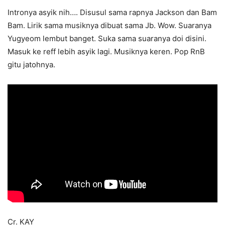
Intronya asyik nih…. Disusul sama rapnya Jackson dan Bam
Bam. Lirik sama musiknya dibuat sama Jb. Wow. Suaranya
Yugyeom lembut banget. Suka sama suaranya doi disini.
Masuk ke reff lebih asyik lagi. Musiknya keren. Pop RnB
gitu jatohnya.
Cr. KAY