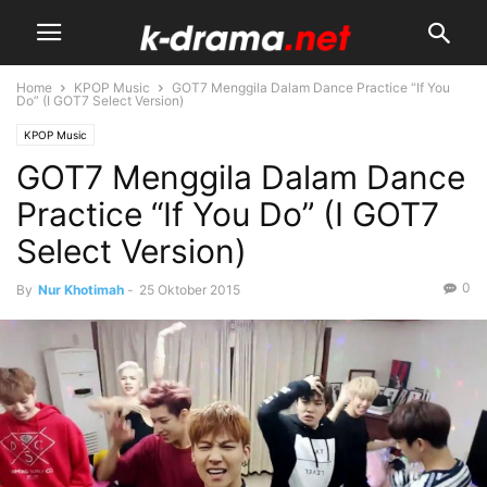
Home
KPOP Music
GOT7 Menggila Dalam Dance Practice “If You
Do” (I GOT7 Select Version)
KPOP Music
GOT7 Menggila Dalam Dance
Practice “If You Do” (I GOT7
Select Version)
0
By
Nur Khotimah
-
25 Oktober 2015