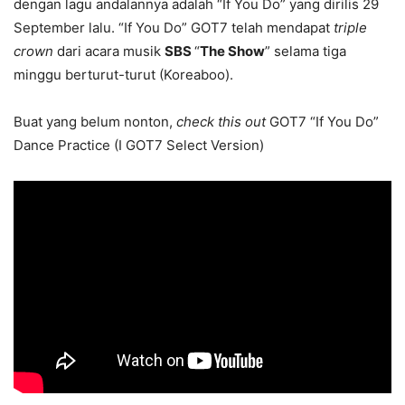
dengan lagu andalannya adalah “If You Do” yang dirilis 29
September lalu. “If You Do” GOT7 telah mendapat
triple
crown
dari acara musik
SBS
“
The Show
” selama tiga
minggu berturut-turut (Koreaboo).
Buat yang belum nonton,
check this out
GOT7 “If You Do”
Dance Practice (I GOT7 Select Version)