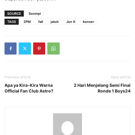
SOURCE
Soompi
TAGS
2PM
fall
jatuh
Jun K
konser
Previous article
Next article
Apa ya Kira-Kira Warna
2 Hari Menjelang Semi Final
Official Fan Club Astro?
Ronde 1 Boys24