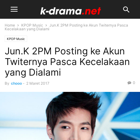
Home
KPOP Music
Jun.K 2PM Posting ke Akun Twiternya Pasca
Kecelakaan yang Dialami
KPOP Music
Jun.K 2PM Posting ke Akun
Twiternya Pasca Kecelakaan
yang Dialami
0
By
chooo
-
2 Maret 2017