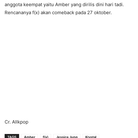
anggota keempat yaitu Amber yang dirilis dini hari tadi.
Rencananya f(x) akan comeback pada 27 oktober.
Cr. Allkpop
TAGS
Amber
f(x)
Jessica Jung
Krystal