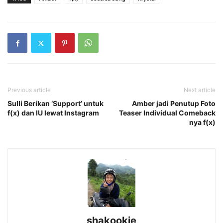
Previous article
Next article
Sulli Berikan ‘Support’ untuk
Amber jadi Penutup Foto
f(x) dan IU lewat Instagram
Teaser Individual Comeback
nya f(x)
shakookie