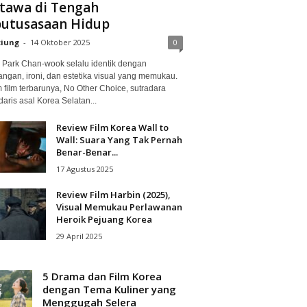
tawa di Tengah
utusasaan Hidup
ciung
-
14 Oktober 2025
0
Park Chan-wook selalu identik dengan
angan, ironi, dan estetika visual yang memukau.
 film terbarunya, No Other Choice, sutradara
aris asal Korea Selatan...
Review Film Korea Wall to
Wall: Suara Yang Tak Pernah
Benar-Benar...
17 Agustus 2025
Review Film Harbin (2025),
Visual Memukau Perlawanan
Heroik Pejuang Korea
29 April 2025
5 Drama dan Film Korea
dengan Tema Kuliner yang
Menggugah Selera