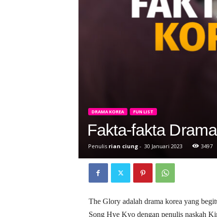
D
r
a
k
o
r
DRAMA KOREA
FUN LIST
Fakta-fakta Drama
Penulis
rian ciung
-
30 Januari 2023
3497
The Glory adalah drama korea yang begit
Song Hye Kyo dengan penulis naskah Kim