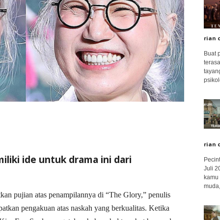
rian 
Buat 
terasa
tayang
psikolo
rian 
liki ide untuk drama ini dari
Pecin
Juli 
kamu 
muda,.
n pujian atas penampilannya di “The Glory,” penulis
atkan pengakuan atas naskah yang berkualitas. Ketika