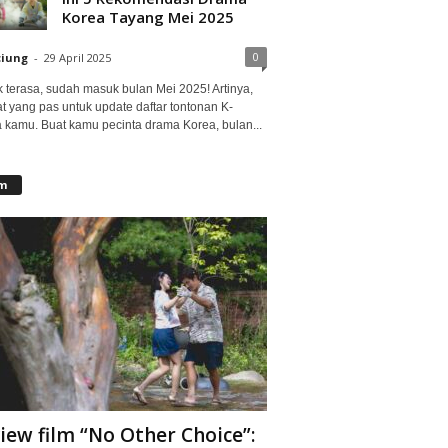
Korea Tayang Mei 2025
0
ciung
-
29 April 2025
 terasa, sudah masuk bulan Mei 2025! Artinya,
at yang pas untuk update daftar tontonan K-
 kamu. Buat kamu pecinta drama Korea, bulan...
lm
iew film “No Other Choice”: