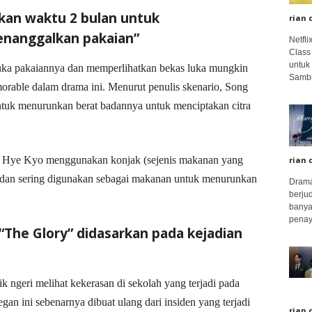
an waktu 2 bulan untuk
rian 
nanggalkan pakaian”
Netfl
Class
untuk
 pakaiannya dan memperlihatkan bekas luka mungkin
Sambi
orable dalam drama ini. Menurut penulis skenario, Song
uk menurunkan berat badannya untuk menciptakan citra
 Hye Kyo menggunakan konjak (sejenis makanan yang
rian 
ng dan sering digunakan sebagai makanan untuk menurunkan
Drama
berju
banya
penay
“The Glory” didasarkan pada kejadian
k ngeri melihat kekerasan di sekolah yang terjadi pada
ini sebenarnya dibuat ulang dari insiden yang terjadi
rian 