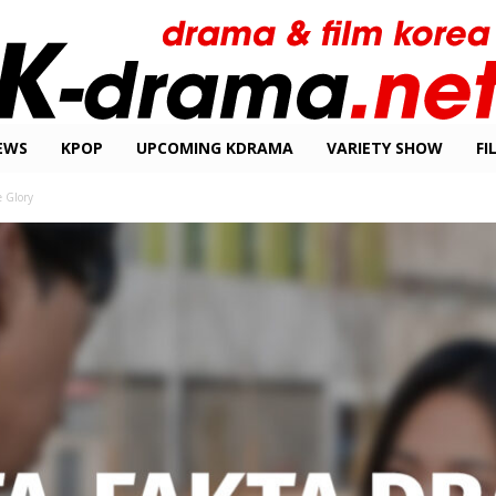
EWS
KPOP
UPCOMING KDRAMA
VARIETY SHOW
FI
e Glory