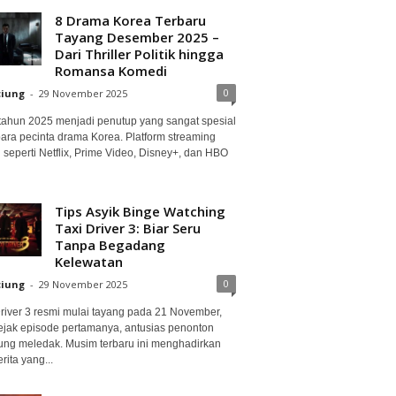
8 Drama Korea Terbaru
Tayang Desember 2025 –
Dari Thriller Politik hingga
Romansa Komedi
0
ciung
-
29 November 2025
 tahun 2025 menjadi penutup yang sangat spesial
para pecinta drama Korea. Platform streaming
 seperti Netflix, Prime Video, Disney+, dan HBO
Tips Asyik Binge Watching
Taxi Driver 3: Biar Seru
Tanpa Begadang
Kelewatan
0
ciung
-
29 November 2025
Driver 3 resmi mulai tayang pada 21 November,
ejak episode pertamanya, antusias penonton
ung meledak. Musim terbaru ini menghadirkan
erita yang...