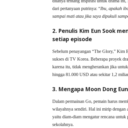
ditanya tentang inspirasi untuk drama in
dari pertanyaan putrinya: “
Ibu, apakah ib
sampai mati atau jika saya dipukuli samp
2. Penulis Kim Eun Sook men
setiap episode
Sebelum penayangan “The Glory,” Kim Eun
sukses di TV Korea. Beberapa proyek dram
karena itu, tidak mengherankan jika unt
hingga 81.000 USD atau sekitar 1,2 miliar
3. Mengapa Moon Dong Eun
Dalam permainan Go, pemain harus memb
wilayahnya sendiri. Hal ini mirip denga
yaitu diam-diam mengatur rencana untuk
sekolahnya.