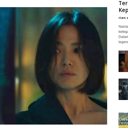
Ter
Kep
rian 
Nama 
keteg
Dalam
legend