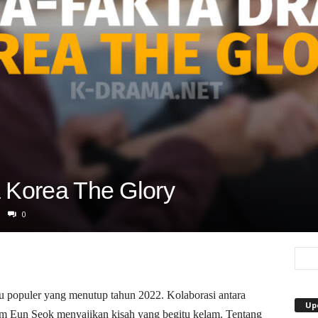
 Korea The Glory
0
u populer yang menutup tahun 2022. Kolaborasi antara
Up
 Eun Seok menyajikan kisah yang begitu kelam. Tentang