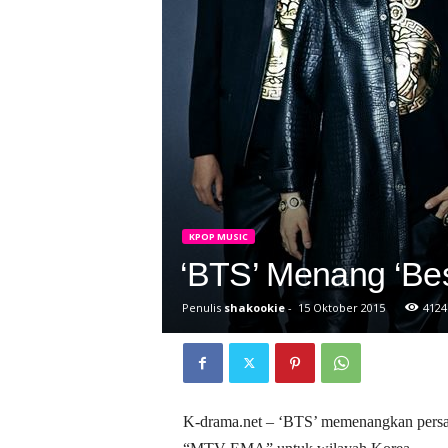
D
r
a
k
o
r
KPOP MUSIC
‘BTS’ Menang ‘Be
Penulis
shakookie
-
15 Oktober 2015
4124
K-drama.net – ‘BTS’ memenangkan persai