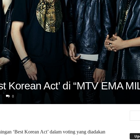
st Korean Act’ di “MTV EMA M
0
ngan ‘Best Korean Act’ dalam voting yang diadakan
Up