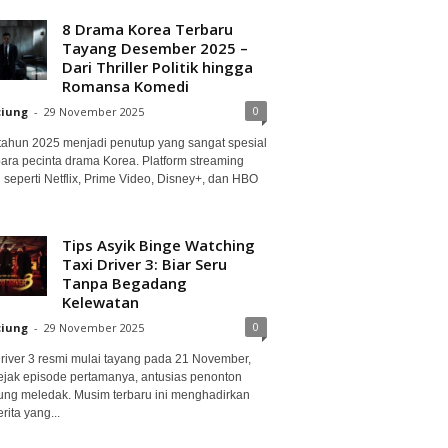
8 Drama Korea Terbaru
Tayang Desember 2025 –
Dari Thriller Politik hingga
Romansa Komedi
0
ciung
-
29 November 2025
 tahun 2025 menjadi penutup yang sangat spesial
para pecinta drama Korea. Platform streaming
 seperti Netflix, Prime Video, Disney+, dan HBO
Tips Asyik Binge Watching
Taxi Driver 3: Biar Seru
Tanpa Begadang
Kelewatan
0
ciung
-
29 November 2025
Driver 3 resmi mulai tayang pada 21 November,
ejak episode pertamanya, antusias penonton
ung meledak. Musim terbaru ini menghadirkan
erita yang...