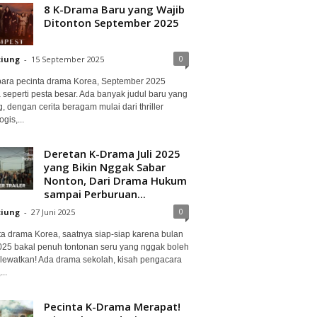
8 K-Drama Baru yang Wajib
Ditonton September 2025
0
ciung
-
15 September 2025
para pecinta drama Korea, September 2025
 seperti pesta besar. Ada banyak judul baru yang
, dengan cerita beragam mulai dari thriller
gis,...
Deretan K-Drama Juli 2025
yang Bikin Nggak Sabar
Nonton, Dari Drama Hukum
sampai Perburuan...
0
ciung
-
27 Juni 2025
ta drama Korea, saatnya siap-siap karena bulan
2025 bakal penuh tontonan seru yang nggak boleh
lewatkan! Ada drama sekolah, kisah pengacara
..
Pecinta K-Drama Merapat!