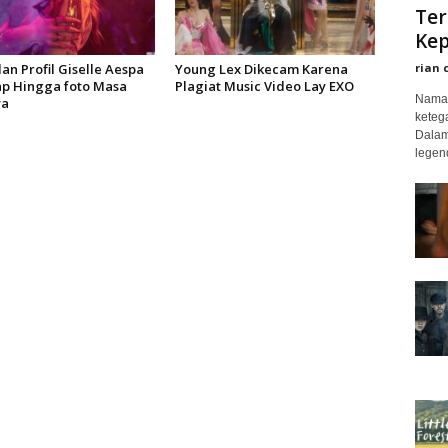
Ter
Kep
rian 
an Profil Giselle Aespa
Young Lex Dikecam Karena
p Hingga foto Masa
Plagiat Music Video Lay EXO
Nama 
ya
keteg
Dalam
legend