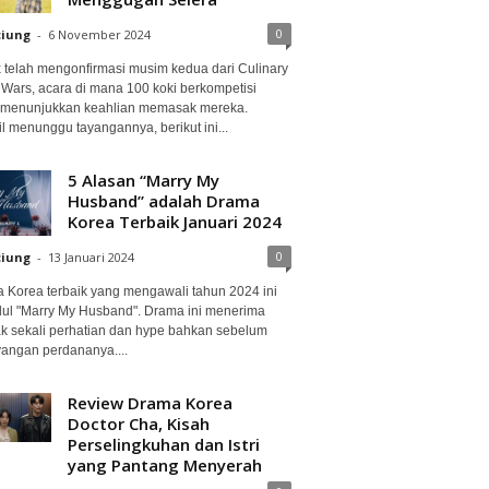
0
ciung
-
6 November 2024
ix telah mengonfirmasi musim kedua dari Culinary
 Wars, acara di mana 100 koki berkompetisi
 menunjukkan keahlian memasak mereka.
l menunggu tayangannya, berikut ini...
5 Alasan “Marry My
Husband” adalah Drama
Korea Terbaik Januari 2024
0
ciung
-
13 Januari 2024
 Korea terbaik yang mengawali tahun 2024 ini
dul "Marry My Husband". Drama ini menerima
k sekali perhatian dan hype bahkan sebelum
angan perdananya....
Review Drama Korea
Doctor Cha, Kisah
Perselingkuhan dan Istri
yang Pantang Menyerah