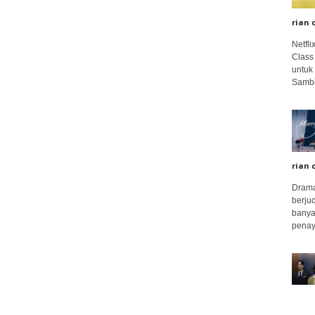
rian 
Netfl
Class
untuk
Sambi
rian 
Drama
berju
banya
penay