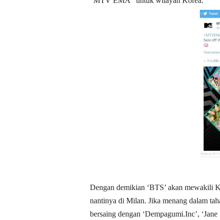
“MTV EMA” untuk wilayah Korea.
Dengan demikian ‘BTS’ akan mewakili Ko
nantinya di Milan. Jika menang dalam taha
bersaing dengan ‘Dempagumi.Inc’, ‘Jane