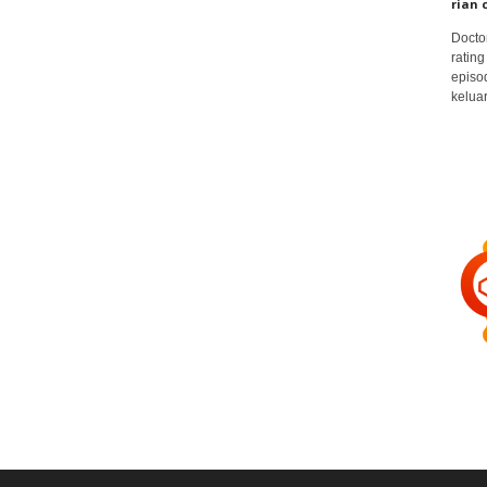
rian 
Docto
rating
episo
keluar