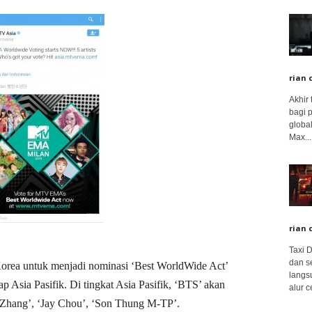
rian 
Akhir
bagi 
global
Max...
rian 
Taxi 
dan s
rea untuk menjadi nominasi ‘Best WorldWide Act’
langs
p Asia Pasifik. Di tingkat Asia Pasifik, ‘BTS’ akan
alur c
 Zhang’, ‘Jay Chou’, ‘Son Thung M-TP’.