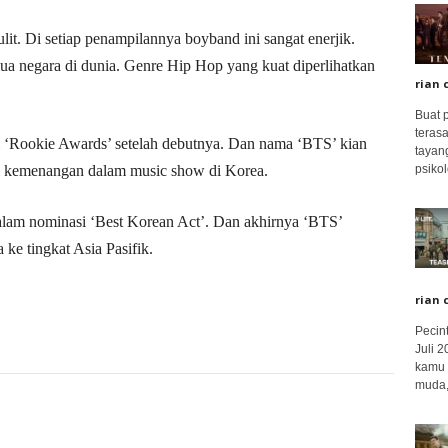
lit. Di setiap penampilannya boyband ini sangat enerjik.
a negara di dunia. Genre Hip Hop yang kuat diperlihatkan
rian 
Buat 
terasa
 ‘Rookie Awards’ setelah debutnya. Dan nama ‘BTS’ kian
tayang
psikolo
pi kemenangan dalam music show di Korea.
alam nominasi ‘Best Korean Act’. Dan akhirnya ‘BTS’
 ke tingkat Asia Pasifik.
rian 
Pecin
Juli 
kamu 
muda,.