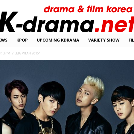
EWS
KPOP
UPCOMING KDRAMA
VARIETY SHOW
FI
ct’ di “MTV EMA MILAN 2015”