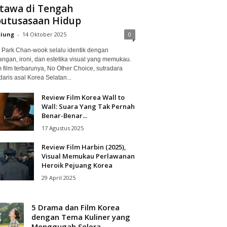
tawa di Tengah
utusasaan Hidup
ciung
-
14 Oktober 2025
0
Park Chan-wook selalu identik dengan
angan, ironi, dan estetika visual yang memukau.
 film terbarunya, No Other Choice, sutradara
aris asal Korea Selatan...
Review Film Korea Wall to
Wall: Suara Yang Tak Pernah
Benar-Benar...
17 Agustus 2025
Review Film Harbin (2025),
Visual Memukau Perlawanan
Heroik Pejuang Korea
29 April 2025
5 Drama dan Film Korea
dengan Tema Kuliner yang
Menggugah Selera