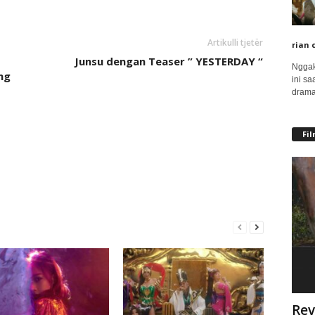
Artikulli tjetër
rian 
Junsu dengan Teaser ” YESTERDAY “
Nggak
ng
ini sa
drama
Fi
Rev