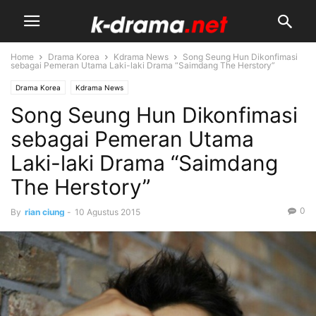
Home
Drama Korea
Kdrama News
Song Seung Hun Dikonfimasi
sebagai Pemeran Utama Laki-laki Drama “Saimdang The Herstory”
Drama Korea
Kdrama News
Song Seung Hun Dikonfimasi
sebagai Pemeran Utama
Laki-laki Drama “Saimdang
The Herstory”
0
By
rian ciung
-
10 Agustus 2015