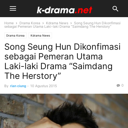
Home
Drama Korea
Kdrama News
Song Seung Hun Dikonfimasi
sebagai Pemeran Utama Laki-laki Drama “Saimdang The Herstory”
Drama Korea
Kdrama News
Song Seung Hun Dikonfimasi
sebagai Pemeran Utama
Laki-laki Drama “Saimdang
The Herstory”
0
By
rian ciung
-
10 Agustus 2015