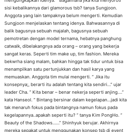
mengungkapkan idenya. ” Bagaimana jika kita menyoroti
sisi kebalikannya dari glamorous tsb? tanya Sungjoon.
Anggota yang lain tampaknya belum mengerti. Kemudian
Sungjoon menjelaskan tentang idenya. Bahwasannya di
balik bagusnya sebuah majalah, bagusnya sebuah
pemotretan dengan model ternama, hebatnya panghung
catwalk, dibelakangnya ada orang – orang yang bekerja
sangat keras. Seperti tim make up, tim fashion. Mereka
bekwrha siang malam, bahkan hingga tak tidur untuk bisa
menampilkan satu pertunjukkan dan hasil karya yang
memuaskan. Anggota tim mulai mengerti. ” Jika itu
konsepnya;, berarti itu adalah tentang kita sendiri…” ujar
leader Cha. ” Kita benar – benar nekerja seperti anjing….”
kata Hanseol. ” Bintang bersinar dalam kegelapan…jadi kita
tak menaruh fokus pada bintangnya namun fokus pada
kegelapannya..apakah seperti itu? ” tanya Kim PongHo. ”
Beauty of the Shadows……” Shinhyuk berujar. Akhirnya
mereka sepakat untuk menggunakan konsep tsb di event