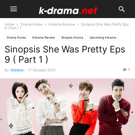
Home
Drama Korea
Kdrama Review
Sinopsis She Was Pretty Eps
9 ( Part 1 )
Drama Korea
Kdrama Review
Sinopsis Drama
Upcoming Kdrama
Sinopsis She Was Pretty Eps
9 ( Part 1 )
0
By
Shinbie
-
17 Oktober 2015