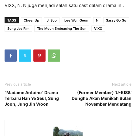
VIXX, N. N juga menjadi salah satu cast dalam drama ini.
TAGS
Cheer Up
Ji Soo
Lee Won Geun
N
Sassy Go Go
Song Jae Rim
The Moon Embracing The Sun
VIXX
Previous article
Next article
“Madame Antoine” Drama
(Former Member) ‘U-KISS’
Terbaru Han Ye Seul, Sung
Dongho Akan Menikah Bulan
Joon, Jung Jin Woon
November Mendatang