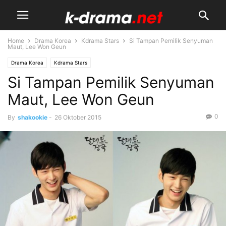
Home
Drama Korea
Kdrama Stars
Si Tampan Pemilik Senyuman
Maut, Lee Won Geun
Drama Korea
Kdrama Stars
Si Tampan Pemilik Senyuman
Maut, Lee Won Geun
0
By
shakookie
-
26 Oktober 2015