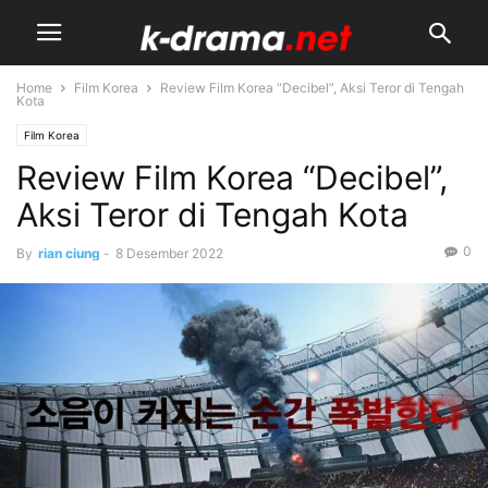
Home
Film Korea
Review Film Korea “Decibel”, Aksi Teror di Tengah
Kota
Film Korea
Review Film Korea “Decibel”,
Aksi Teror di Tengah Kota
0
By
rian ciung
-
8 Desember 2022