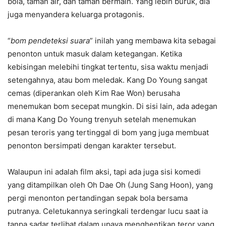
bola, taman air, dan taman bermain. Yang lebih buruk, dia
juga menyandera keluarga protagonis.
“
bom pendeteksi suara
” inilah yang membawa kita sebagai
penonton untuk masuk dalam ketegangan. Ketika
kebisingan melebihi tingkat tertentu, sisa waktu menjadi
setengahnya, atau bom meledak. Kang Do Young sangat
cemas (diperankan oleh Kim Rae Won) berusaha
menemukan bom secepat mungkin. Di sisi lain, ada adegan
di mana Kang Do Young trenyuh setelah menemukan
pesan teroris yang tertinggal di bom yang juga membuat
penonton bersimpati dengan karakter tersebut.
Walaupun ini adalah film aksi, tapi ada juga sisi komedi
yang ditampilkan oleh Oh Dae Oh (Jung Sang Hoon), yang
pergi menonton pertandingan sepak bola bersama
putranya. Celetukannya seringkali terdengar lucu saat ia
tanpa sadar terlibat dalam upaya menghentikan teror yang