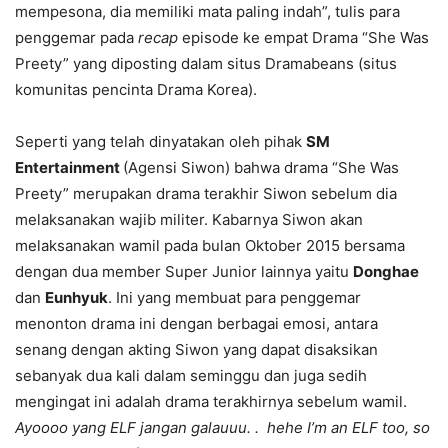
mempesona, dia memiliki mata paling indah”, tulis para
penggemar pada
recap
episode ke empat Drama “She Was
Preety” yang diposting dalam situs Dramabeans (situs
komunitas pencinta Drama Korea).
Seperti yang telah dinyatakan oleh pihak
SM
Entertainment
(Agensi Siwon) bahwa drama “She Was
Preety” merupakan drama terakhir Siwon sebelum dia
melaksanakan wajib militer. Kabarnya Siwon akan
melaksanakan wamil pada bulan Oktober 2015 bersama
dengan dua member Super Junior lainnya yaitu
Donghae
dan
Eunhyuk
. Ini yang membuat para penggemar
menonton drama ini dengan berbagai emosi, antara
senang dengan akting Siwon yang dapat disaksikan
sebanyak dua kali dalam seminggu dan juga sedih
mengingat ini adalah drama terakhirnya sebelum wamil.
Ayoooo yang ELF jangan galauuu. . hehe I’m an ELF too, so