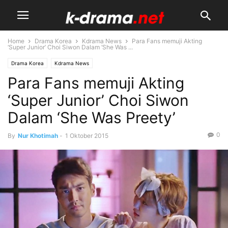
Home
Drama Korea
Kdrama News
Para Fans memuji Akting
‘Super Junior’ Choi Siwon Dalam ‘She Was ...
Drama Korea
Kdrama News
Para Fans memuji Akting
‘Super Junior’ Choi Siwon
Dalam ‘She Was Preety’
0
By
Nur Khotimah
-
1 Oktober 2015