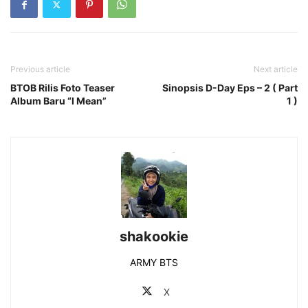
Previous article
Next article
BTOB Rilis Foto Teaser
Sinopsis D-Day Eps – 2 ( Part
Album Baru “I Mean”
1 )
shakookie
ARMY BTS
X