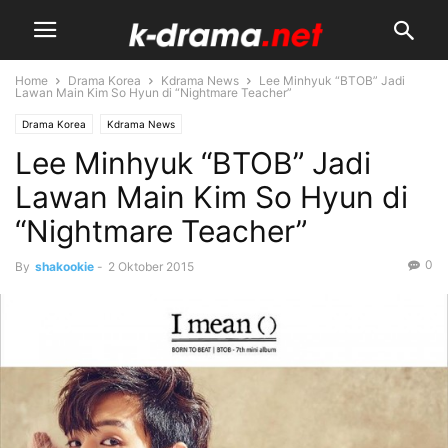
Home
Drama Korea
Kdrama News
Lee Minhyuk “BTOB” Jadi
Lawan Main Kim So Hyun di “Nightmare Teacher”
Drama Korea
Kdrama News
Lee Minhyuk “BTOB” Jadi
Lawan Main Kim So Hyun di
“Nightmare Teacher”
0
By
shakookie
-
2 Oktober 2015