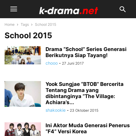
Home
Tags
School 2015
School 2015
Drama “School” Series Generasi
Berikutnya Siap Tayang!
chooo
-
27 Juni 2017
Yook Sungjae “BTOB” Bercerita
Tentang Drama yang
dibintanginya “The Village:
Achiara’s...
shakookie
-
23 Oktober 2015
Ini Aktor Muda Generasi Penerus
“F4” Versi Korea