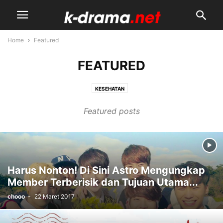
Home
Featured
FEATURED
KESEHATAN
Featured posts
Harus Nonton! Di Sini Astro Mengungkap
Member Terberisik dan Tujuan Utama...
chooo
-
22 Maret 2017