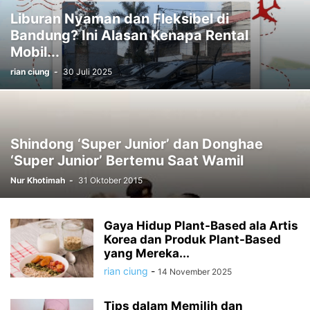
Liburan Nyaman dan Fleksibel di
Bandung? Ini Alasan Kenapa Rental
Mobil...
rian ciung
-
30 Juli 2025
Shindong ‘Super Junior’ dan Donghae
‘Super Junior’ Bertemu Saat Wamil
Nur Khotimah
-
31 Oktober 2015
Gaya Hidup Plant-Based ala Artis
Korea dan Produk Plant-Based
yang Mereka...
rian ciung
-
14 November 2025
Tips dalam Memilih dan