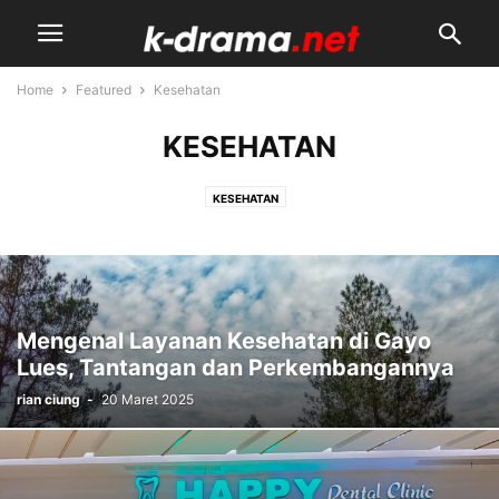
Home
Featured
Kesehatan
KESEHATAN
KESEHATAN
Mengenal Layanan Kesehatan di Gayo
Lues, Tantangan dan Perkembangannya
rian ciung
-
20 Maret 2025