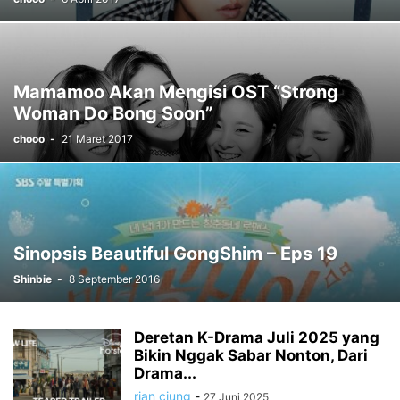
Mamamoo Akan Mengisi OST “Strong
Woman Do Bong Soon”
chooo
-
21 Maret 2017
Sinopsis Beautiful GongShim – Eps 19
Shinbie
-
8 September 2016
Deretan K-Drama Juli 2025 yang
Bikin Nggak Sabar Nonton, Dari
Drama...
rian ciung
-
27 Juni 2025