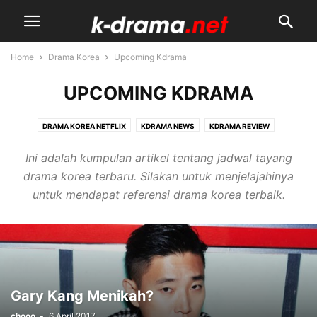
Home
Drama Korea
Upcoming Kdrama
UPCOMING KDRAMA
DRAMA KOREA NETFLIX
KDRAMA NEWS
KDRAMA REVIEW
KDRAMA STARS
SINOPSIS DRAMA
UPCOMING KDRAMA
Ini adalah kumpulan artikel tentang jadwal tayang
drama korea terbaru. Silakan untuk menjelajahinya
untuk mendapat referensi drama korea terbaik.
Gary Kang Menikah?
chooo
-
6 April 2017