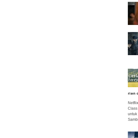
rian 
Netfl
Class
untuk
Sambi