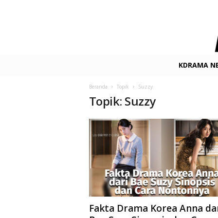
K
KDRAMA N
-
D
Beranda
Topik
Suzzy
r
Topik: Suzzy
a
m
a
.
n
e
t
F
i
l
m
Fakta Drama Korea Anna da
&