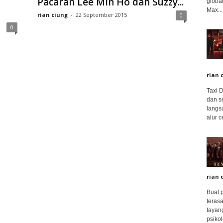
Pacaran Lee Min Ho dan Suzzy...
global
Max...
rian ciung
-
22 September 2015
0
0
rian 
Taxi 
dan s
langs
alur c
rian 
Buat 
terasa
tayang
psikolo