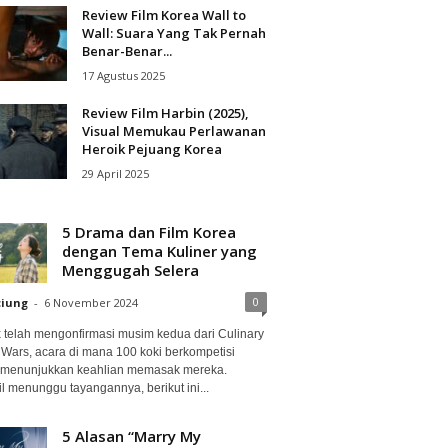
Review Film Korea Wall to
Wall: Suara Yang Tak Pernah
Benar-Benar...
17 Agustus 2025
Review Film Harbin (2025),
Visual Memukau Perlawanan
Heroik Pejuang Korea
29 April 2025
5 Drama dan Film Korea
dengan Tema Kuliner yang
Menggugah Selera
0
ciung
-
6 November 2024
ix telah mengonfirmasi musim kedua dari Culinary
 Wars, acara di mana 100 koki berkompetisi
 menunjukkan keahlian memasak mereka.
l menunggu tayangannya, berikut ini...
5 Alasan “Marry My