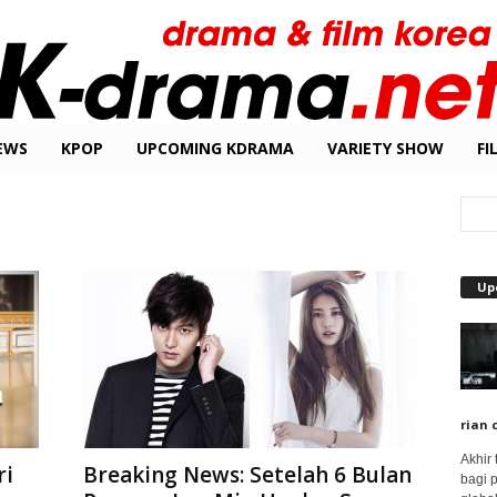
EWS
KPOP
UPCOMING KDRAMA
VARIETY SHOW
FI
Up
rian 
Akhir
ri
Breaking News: Setelah 6 Bulan
bagi 