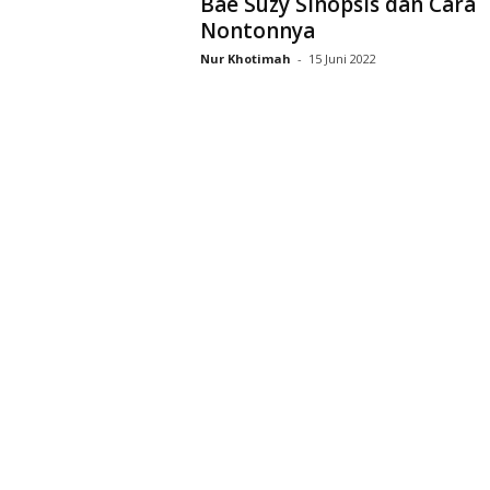
Bae Suzy Sinopsis dan Cara
D
Nontonnya
r
a
Nur Khotimah
-
15 Juni 2022
k
o
r