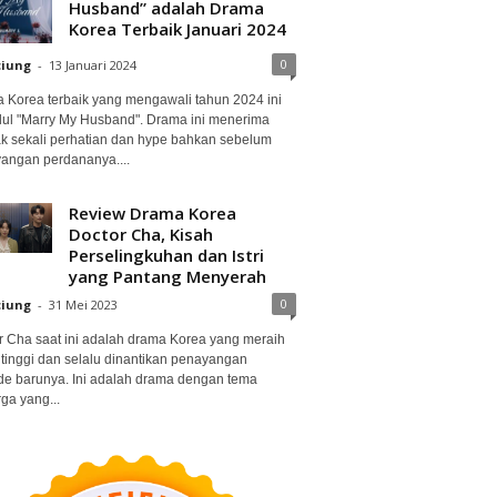
Husband” adalah Drama
Korea Terbaik Januari 2024
0
ciung
-
13 Januari 2024
 Korea terbaik yang mengawali tahun 2024 ini
dul "Marry My Husband". Drama ini menerima
k sekali perhatian dan hype bahkan sebelum
angan perdananya....
Review Drama Korea
Doctor Cha, Kisah
Perselingkuhan dan Istri
yang Pantang Menyerah
0
ciung
-
31 Mei 2023
r Cha saat ini adalah drama Korea yang meraih
 tinggi dan selalu dinantikan penayangan
de barunya. Ini adalah drama dengan tema
ga yang...