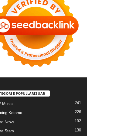
TEGORI E POPULLARIZUAR
241
 Music
226
ming Kdrama
192
ma News
130
a Stars