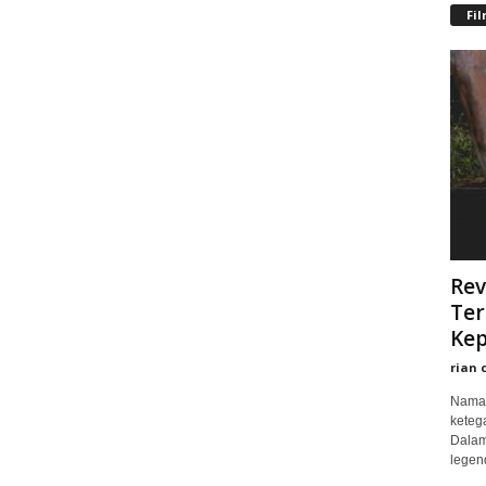
Fi
Rev
Ter
Kep
rian 
Nama 
keteg
Dalam
legend