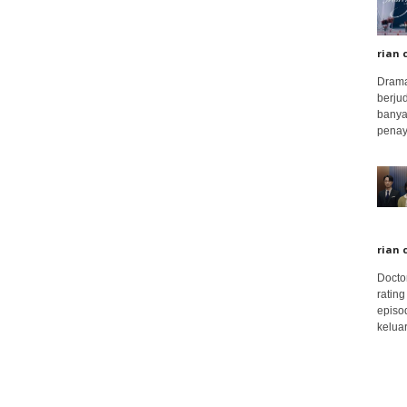
rian 
Drama
berju
banya
penay
rian 
Docto
rating
episo
keluar