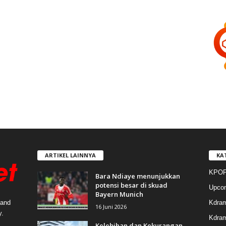
ARTIKEL LAINNYA
KA
KPOP
Bara Ndiaye menunjukkan
potensi besar di skuad
Upco
Bayern Munich
Kdra
 and
16 Juni 2026
y.
Kdram
Kelebihan dan Kekurangan