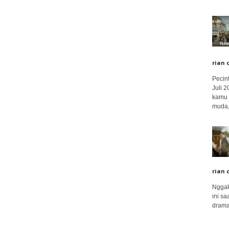
rian 
Pecin
Juli 
kamu 
muda,.
rian 
Nggak
ini sa
drama