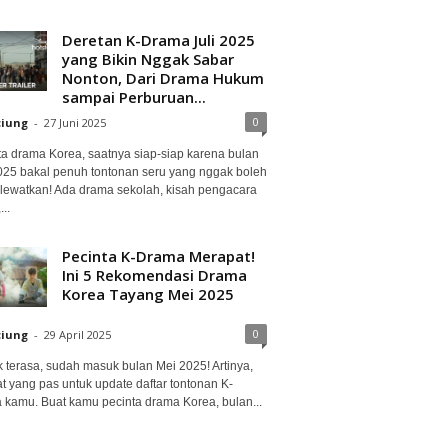
Deretan K-Drama Juli 2025
yang Bikin Nggak Sabar
Nonton, Dari Drama Hukum
sampai Perburuan...
0
ciung
-
27 Juni 2025
ta drama Korea, saatnya siap-siap karena bulan
2025 bakal penuh tontonan seru yang nggak boleh
lewatkan! Ada drama sekolah, kisah pengacara
..
Pecinta K-Drama Merapat!
Ini 5 Rekomendasi Drama
Korea Tayang Mei 2025
0
ciung
-
29 April 2025
 terasa, sudah masuk bulan Mei 2025! Artinya,
at yang pas untuk update daftar tontonan K-
 kamu. Buat kamu pecinta drama Korea, bulan...