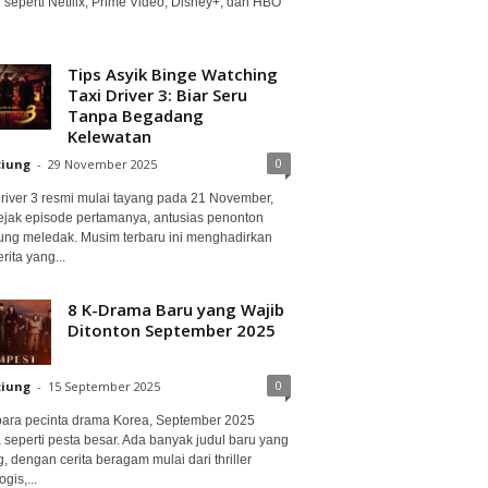
 seperti Netflix, Prime Video, Disney+, dan HBO
Tips Asyik Binge Watching
Taxi Driver 3: Biar Seru
Tanpa Begadang
Kelewatan
0
ciung
-
29 November 2025
Driver 3 resmi mulai tayang pada 21 November,
ejak episode pertamanya, antusias penonton
ung meledak. Musim terbaru ini menghadirkan
erita yang...
8 K-Drama Baru yang Wajib
Ditonton September 2025
0
ciung
-
15 September 2025
para pecinta drama Korea, September 2025
 seperti pesta besar. Ada banyak judul baru yang
, dengan cerita beragam mulai dari thriller
gis,...