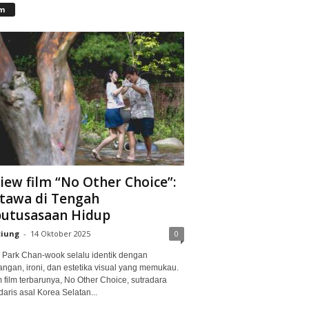
lm
iew film “No Other Choice”:
tawa di Tengah
utusasaan Hidup
ciung
-
14 Oktober 2025
0
Park Chan-wook selalu identik dengan
angan, ironi, dan estetika visual yang memukau.
 film terbarunya, No Other Choice, sutradara
aris asal Korea Selatan...