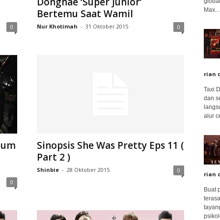
Donghae ‘Super Junior’
global
Max...
Bertemu Saat Wamil
Nur Khotimah
-
31 Oktober 2015
0
0
rian 
Taxi 
dan s
langs
alur c
stum
Sinopsis She Was Pretty Eps 11 (
Part 2 )
Shinbie
-
28 Oktober 2015
0
rian 
0
Buat 
terasa
tayang
psikolo