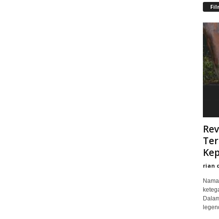
Fi
Rev
Ter
Kep
rian 
Nama 
keteg
Dalam
legend