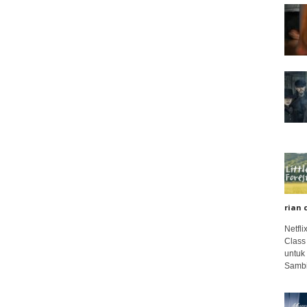
rian 
Netfl
Class
untuk
Sambi