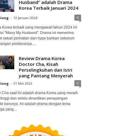
Husband” adalah Drama
Korea Terbaik Januari 2024
0
ciung
-
13 Januari 2024
 Korea terbaik yang mengawali tahun 2024 ini
dul "Marry My Husband". Drama ini menerima
k sekali perhatian dan hype bahkan sebelum
angan perdananya....
Review Drama Korea
Doctor Cha, Kisah
Perselingkuhan dan Istri
yang Pantang Menyerah
0
ciung
-
31 Mei 2023
r Cha saat ini adalah drama Korea yang meraih
 tinggi dan selalu dinantikan penayangan
de barunya. Ini adalah drama dengan tema
ga yang...