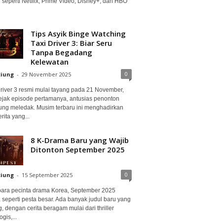
 seperti Netflix, Prime Video, Disney+, dan HBO
Tips Asyik Binge Watching
Taxi Driver 3: Biar Seru
Tanpa Begadang
Kelewatan
0
ciung
-
29 November 2025
Driver 3 resmi mulai tayang pada 21 November,
ejak episode pertamanya, antusias penonton
ung meledak. Musim terbaru ini menghadirkan
erita yang...
8 K-Drama Baru yang Wajib
Ditonton September 2025
0
ciung
-
15 September 2025
para pecinta drama Korea, September 2025
 seperti pesta besar. Ada banyak judul baru yang
, dengan cerita beragam mulai dari thriller
gis,...