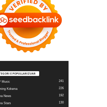
TEGORI E POPULLARIZUAR
241
 Music
226
ming Kdrama
192
ma News
130
a Stars