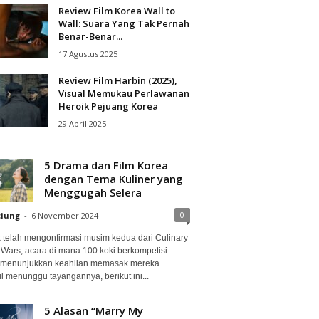
Review Film Korea Wall to
Wall: Suara Yang Tak Pernah
Benar-Benar...
17 Agustus 2025
Review Film Harbin (2025),
Visual Memukau Perlawanan
Heroik Pejuang Korea
29 April 2025
5 Drama dan Film Korea
dengan Tema Kuliner yang
Menggugah Selera
0
ciung
-
6 November 2024
ix telah mengonfirmasi musim kedua dari Culinary
 Wars, acara di mana 100 koki berkompetisi
 menunjukkan keahlian memasak mereka.
l menunggu tayangannya, berikut ini...
5 Alasan “Marry My