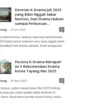
Deretan K-Drama Juli 2025
yang Bikin Nggak Sabar
Nonton, Dari Drama Hukum
sampai Perburuan...
0
ciung
-
27 Juni 2025
ta drama Korea, saatnya siap-siap karena bulan
2025 bakal penuh tontonan seru yang nggak boleh
lewatkan! Ada drama sekolah, kisah pengacara
..
Pecinta K-Drama Merapat!
Ini 5 Rekomendasi Drama
Korea Tayang Mei 2025
0
ciung
-
29 April 2025
 terasa, sudah masuk bulan Mei 2025! Artinya,
at yang pas untuk update daftar tontonan K-
 kamu. Buat kamu pecinta drama Korea, bulan...