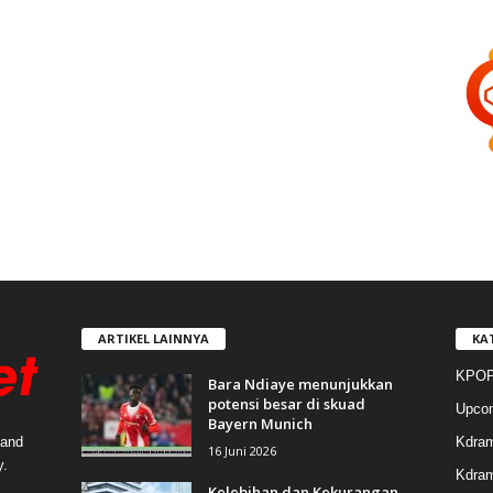
ARTIKEL LAINNYA
KA
KPOP
Bara Ndiaye menunjukkan
potensi besar di skuad
Upco
Bayern Munich
Kdra
 and
16 Juni 2026
y.
Kdram
Kelebihan dan Kekurangan