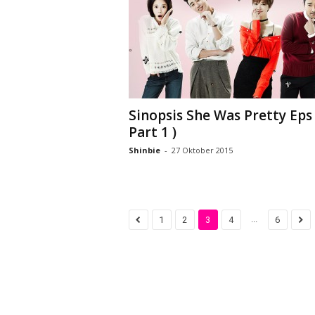
Sinopsis She Was Pretty Eps 
Part 1 )
Shinbie
-
27 Oktober 2015
...
1
2
3
4
6