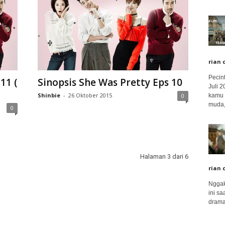
rian 
Pecin
11 (
Sinopsis She Was Pretty Eps 10
Juli 
Shinbie
-
26 Oktober 2015
kamu 
0
muda,.
0
Halaman 3 dari 6
rian 
Nggak
ini sa
drama