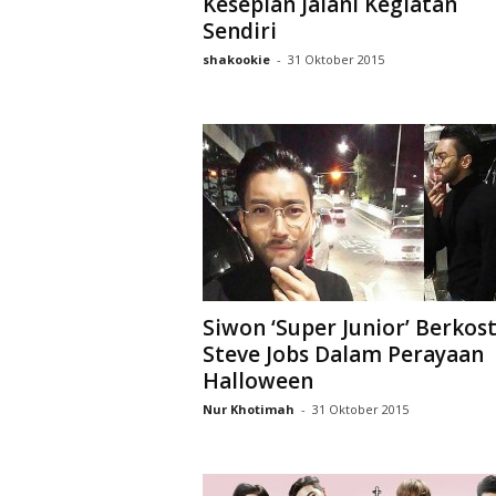
Kesepian Jalani Kegiatan
D
Sendiri
r
a
shakookie
-
31 Oktober 2015
k
o
r
Siwon ‘Super Junior’ Berko
Steve Jobs Dalam Perayaan
Halloween
Nur Khotimah
-
31 Oktober 2015