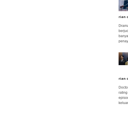
rian 
Drama
berju
banya
penay
rian 
Docto
rating
episo
keluar