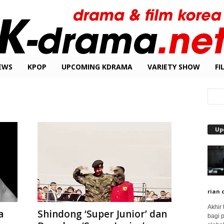
EWS
KPOP
UPCOMING KDRAMA
VARIETY SHOW
FI
Up
rian 
Akhir
a
Shindong ‘Super Junior’ dan
bagi 