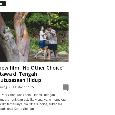
lm
iew film “No Other Choice”:
tawa di Tengah
utusasaan Hidup
ciung
-
14 Oktober 2025
0
Park Chan-wook selalu identik dengan
angan, ironi, dan estetika visual yang memukau.
 film terbarunya, No Other Choice, sutradara
aris asal Korea Selatan...