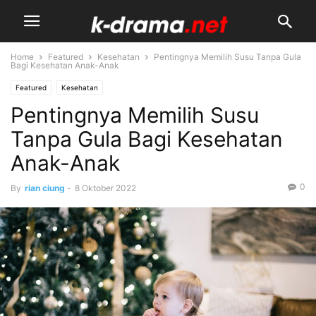
Home
Featured
Kesehatan
Pentingnya Memilih Susu Tanpa Gula
Bagi Kesehatan Anak-Anak
Featured
Kesehatan
Pentingnya Memilih Susu
Tanpa Gula Bagi Kesehatan
Anak-Anak
0
By
rian ciung
-
8 Oktober 2022