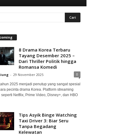
coming
8 Drama Korea Terbaru
Tayang Desember 2025 –
Dari Thriller Politik hingga
Romansa Komedi
0
ciung
-
29 November 2025
 tahun 2025 menjadi penutup yang sangat spesial
para pecinta drama Korea. Platform streaming
 seperti Netflix, Prime Video, Disney+, dan HBO
Tips Asyik Binge Watching
Taxi Driver 3: Biar Seru
Tanpa Begadang
Kelewatan