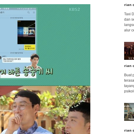
rian 
Taxi 
dan s
langs
alur c
rian 
Buat 
terasa
tayang
psikolo
rian 