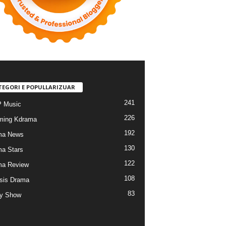
TEGORI E POPULLARIZUAR
241
 Music
226
ming Kdrama
192
ma News
130
a Stars
122
ma Review
108
sis Drama
83
ty Show