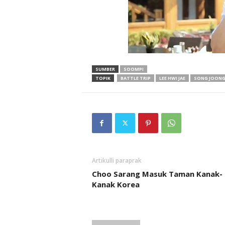
SUMBER
SOOMPI
TOPIK
BATTLE TRIP
LEE HWI JAE
SONG JOONG
Artikulli paraprak
Choo Sarang Masuk Taman Kanak-
Kanak Korea