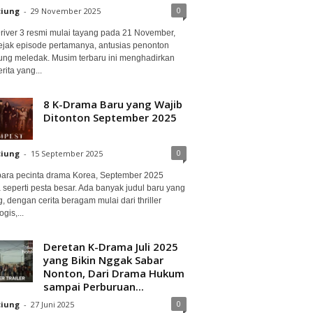
0
ciung
-
29 November 2025
Driver 3 resmi mulai tayang pada 21 November,
ejak episode pertamanya, antusias penonton
ung meledak. Musim terbaru ini menghadirkan
erita yang...
8 K-Drama Baru yang Wajib
Ditonton September 2025
0
ciung
-
15 September 2025
para pecinta drama Korea, September 2025
 seperti pesta besar. Ada banyak judul baru yang
, dengan cerita beragam mulai dari thriller
gis,...
Deretan K-Drama Juli 2025
yang Bikin Nggak Sabar
Nonton, Dari Drama Hukum
sampai Perburuan...
0
ciung
-
27 Juni 2025