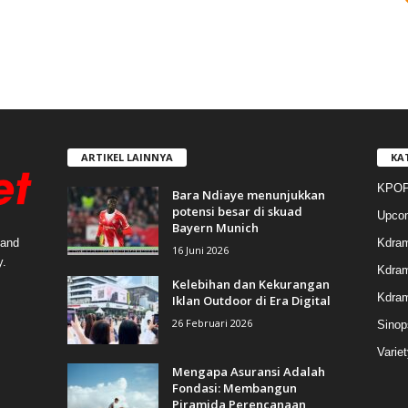
ARTIKEL LAINNYA
KA
KPOP
Bara Ndiaye menunjukkan
potensi besar di skuad
Upco
Bayern Munich
Kdra
 and
16 Juni 2026
y.
Kdram
Kelebihan dan Kekurangan
Kdra
Iklan Outdoor di Era Digital
26 Februari 2026
Sinop
Varie
Mengapa Asuransi Adalah
Fondasi: Membangun
Piramida Perencanaan