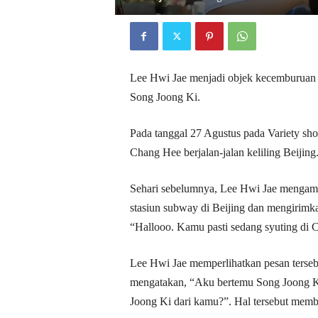
D
r
a
k
o
Lee Hwi Jae menjadi objek kecemburuan 
r
Song Joong Ki.
Pada tanggal 27 Agustus pada Variety s
Chang Hee berjalan-jalan keliling Beijing
Sehari sebelumnya, Lee Hwi Jae mengambi
stasiun subway di Beijing dan mengirimk
“Hallooo. Kamu pasti sedang syuting di 
Lee Hwi Jae memperlihatkan pesan terse
mengatakan, “Aku bertemu Song Joong Ki 
Joong Ki dari kamu?”. Hal tersebut membu