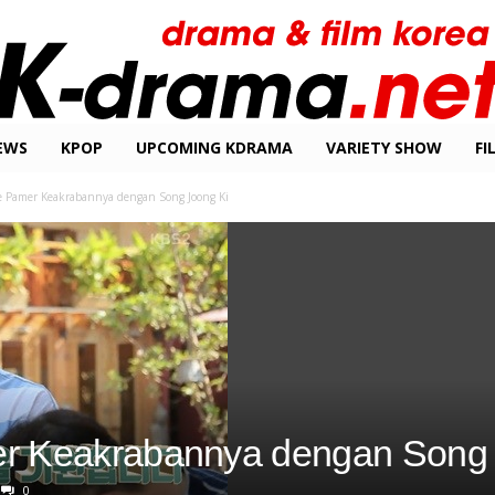
EWS
KPOP
UPCOMING KDRAMA
VARIETY SHOW
FI
e Pamer Keakrabannya dengan Song Joong Ki
r Keakrabannya dengan Song 
0