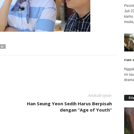
Pecin
Juli 
kamu 
muda,.
 KI
rian 
Nggak
ini sa
drama
Artikulli tjetër
Fi
Han Seung Yeon Sedih Harus Berpisah
dengan “Age of Youth”