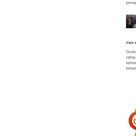
penay
rian 
Docto
rating
episo
keluar