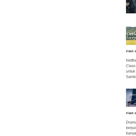
rian 
Netfl
Class
untuk
Sambi
rian 
Drama
berju
banya