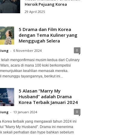
Heroik Pejuang Korea
29 April 2025
5 Drama dan Film Korea
dengan Tema Kuliner yang
Menggugah Selera
0
ciung
-
6 November 2024
ix telah mengonfirmasi musim kedua dari Culinary
 Wars, acara di mana 100 koki berkompetisi
 menunjukkan keahlian memasak mereka.
l menunggu tayangannya, berikut ini...
5 Alasan “Marry My
Husband” adalah Drama
Korea Terbaik Januari 2024
0
ciung
-
13 Januari 2024
 Korea terbaik yang mengawali tahun 2024 ini
dul "Marry My Husband". Drama ini menerima
k sekali perhatian dan hype bahkan sebelum