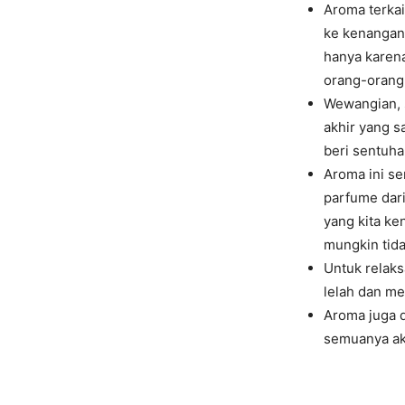
Aroma terka
ke kenangan 
hanya karena
orang-orang 
Wewangian, 
akhir yang s
beri sentuh
Aroma ini s
parfume dari
yang kita ke
mungkin tida
Untuk relaks
lelah dan me
Aroma juga d
semuanya aka