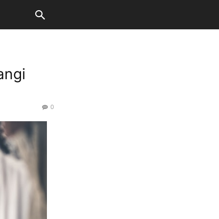
angi
0