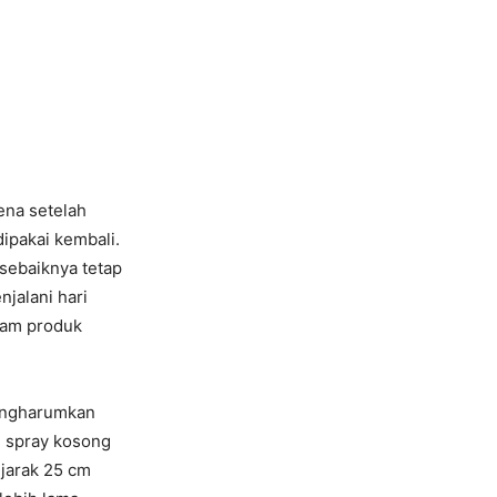
rena setelah
dipakai kembali.
sebaiknya tetap
jalani hari
cam produk
engharumkan
 spray kosong
jarak 25 cm