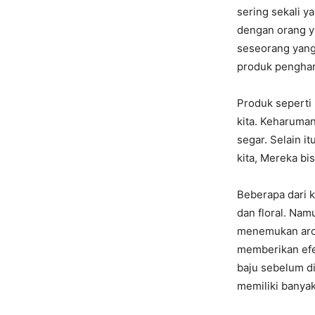
sering sekali y
dengan orang ya
seseorang yang k
produk penghar
Produk seperti
kita. Keharuman
segar. Selain i
kita, Mereka bi
Beberapa dari k
dan floral. Na
menemukan arom
memberikan efe
baju sebelum d
memiliki banya