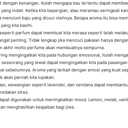
it dengan kenangan. Itulah mengapa bau tertentu dapat membaw
yang indah. Ketika kita bepergian, atau merantau seringkali k
 mencium baju yang dicuci olehnya. Betapa aroma itu bisa me
yang kita kasihi.
seperti parfum dapat membuat kita merasa seperti telah mela
angat penting. Tidak lengkap jika mencuci pakaian hanya dengan
an akhir molto perfume akan membuatnya sempurna.
ering mengingatkan kita pada hubungan emosional, itulah men
 seseorang yang lewat dapat mengingatkan kita pada pasangan k
nal sebelumnya. Aroma yang terkait dengan emosi yang kuat sepe
k akan pernah kita lupakan.
asi, wewangian seperti lavender, dan cendana dapat membantu
redakan stres.
apat digunakan untuk meningkatkan mood. Lemon, melati, vanil
n menghasilkan keajaiban bagi jiwa.