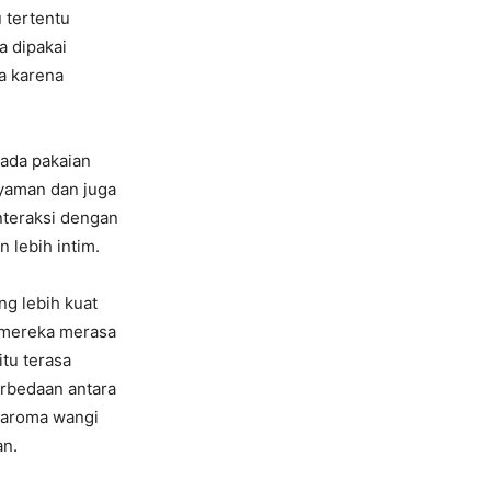
 tertentu
a dipakai
ta karena
ada pakaian
nyaman dan juga
nteraksi dengan
 lebih intim.
ng lebih kuat
i mereka merasa
tu terasa
erbedaan antara
 aroma wangi
an.