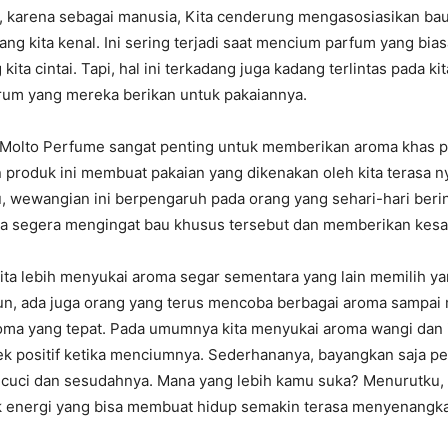
a, karena sebagai manusia, Kita cenderung mengasosiasikan bau
ng kita kenal. Ini sering terjadi saat mencium parfum yang bias
ita cintai. Tapi, hal ini terkadang juga kadang terlintas pada ki
um yang mereka berikan untuk pakaiannya.
 Molto Perfume sangat penting untuk memberikan aroma khas p
 produk ini membuat pakaian yang dikenakan oleh kita terasa 
tu, wewangian ini berpengaruh pada orang yang sehari-hari beri
sa segera mengingat bau khusus tersebut dan memberikan kesan
ita lebih menyukai aroma segar sementara yang lain memilih ya
mun, ada juga orang yang terus mencoba berbagai aroma sampa
a yang tepat. Pada umumnya kita menyukai aroma wangi dan i
k positif ketika menciumnya. Sederhananya, bayangkan saja p
icuci dan sesudahnya. Mana yang lebih kamu suka? Menurutku,
k energi yang bisa membuat hidup semakin terasa menyenangk