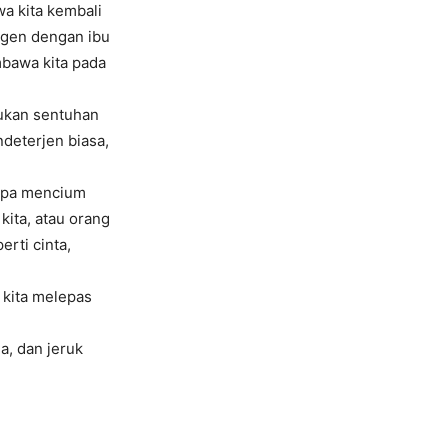
a kita kembali
angen dengan ibu
mbawa kita pada
kukan sentuhan
deterjen biasa,
gapa mencium
ita, atau orang
rti cinta,
 kita melepas
a, dan jeruk