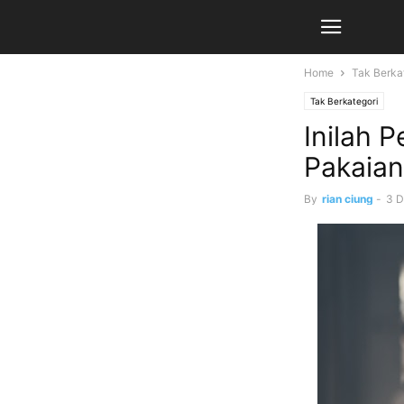
Home
Tak Berka
Tak Berkategori
Inilah 
Pakaian
By
rian ciung
-
3 