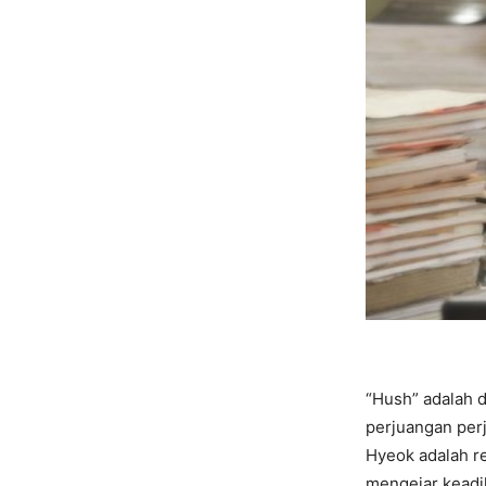
“Hush” adalah 
perjuangan per
Hyeok adalah re
mengejar keadil