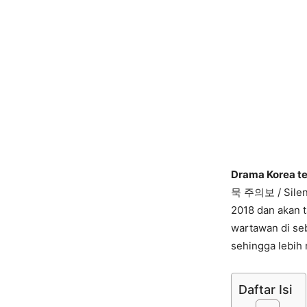
Drama Korea t
묵 주의보 / Silenc
2018 dan akan 
wartawan di se
sehingga lebih 
Daftar Isi