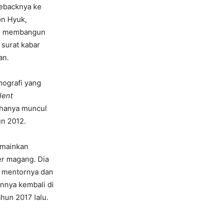
mebacknya ke
on Hyuk,
gin membangun
 surat kabar
an.
ografi yang
lent
i hanya muncul
un 2012.
emainkan
er magang. Dia
i mentornya dan
nnya kembali di
hun 2017 lalu.