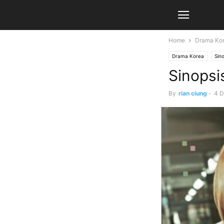
Home
Drama Ko
Drama Korea
Sin
Sinopsi
By
rian ciung
-
4 