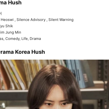
ama Hush
허쉬
Heoswi , Silence Advisory , Silent Warning
Kyu Shik
Kim Jung Min
ss, Comedy, Life, Drama
Drama Korea Hush