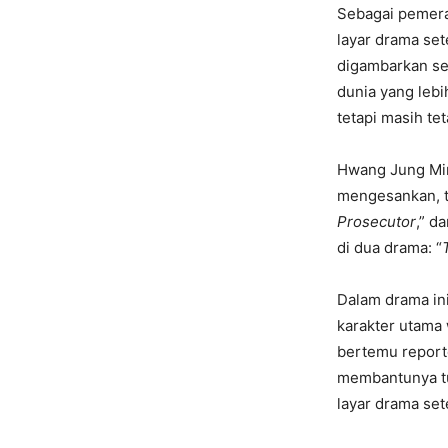
Sebagai pemera
layar drama set
digambarkan se
dunia yang lebi
tetapi masih te
Hwang Jung Min
mengesankan, 
Prosecutor
,” da
di dua drama: “
Dalam drama in
karakter utama
bertemu report
membantunya tu
layar drama set