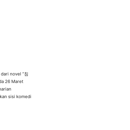
 dari novel “침
da 26 Maret
harian
kan sisi komedi