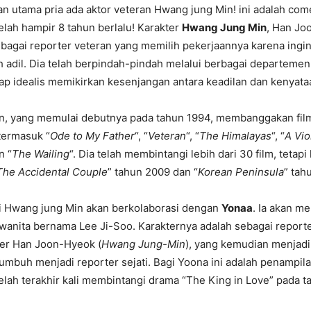
n utama pria ada aktor veteran Hwang jung Min! ini adalah co
elah hampir 8 tahun berlalu! Karakter
Hwang Jung Min
, Han Jo
bagai reporter veteran yang memilih pekerjaannya karena in
h adil. Dia telah berpindah-pindah melalui berbagai departemen
tap idealis memikirkan kesenjangan antara keadilan dan kenyata
, yang memulai debutnya pada tahun 1994, membanggakan film
termasuk “
Ode to My Father
“, “
Veteran
“, “
The Himalayas
“, “
A Vio
n “
The Wailing
“. Dia telah membintangi lebih dari 30 film, tetap
The Accidental Couple
” tahun 2009 dan “
Korean Peninsula
” tah
i Hwang jung Min akan berkolaborasi dengan
Yonaa
. Ia akan m
 wanita bernama Lee Ji-Soo. Karakternya adalah sebagai report
er Han Joon-Hyeok (
Hwang Jung-Min
), yang kemudian menjad
mbuh menjadi reporter sejati. Bagi Yoona ini adalah penampila
elah terakhir kali membintangi drama “The King in Love” pada ta