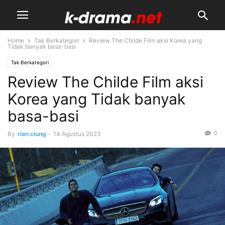
Home
Tak Berkategori
Review The Childe Film aksi Korea yang
Tidak banyak basa-basi
Tak Berkategori
Review The Childe Film aksi
Korea yang Tidak banyak
basa-basi
0
By
rian ciung
-
14 Agustus 2023