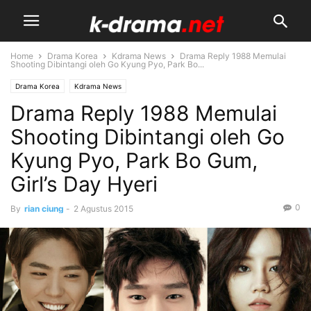
Home
Drama Korea
Kdrama News
Drama Reply 1988 Memulai
Shooting Dibintangi oleh Go Kyung Pyo, Park Bo...
Drama Korea
Kdrama News
Drama Reply 1988 Memulai
Shooting Dibintangi oleh Go
Kyung Pyo, Park Bo Gum,
Girl’s Day Hyeri
0
By
rian ciung
-
2 Agustus 2015