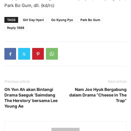
Park Bo Gum, dll. (kd/rc)
TAGS
Girl Day Hyeri
Go Kyung Pyo
Park Bo Gum
Reply 1988
Previous article
Next article
Oh Yon Ah akan Bintangi
Nam Joo Hyuk Bergabung
Drama Saeguk ‘Saimdang
dalam Drama “Cheese in The
The Herstory’ bersama Lee
Trap”
Young Ae