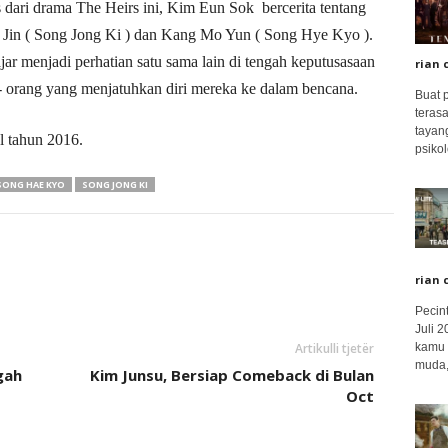
s dari drama The Heirs ini, Kim Eun Sok bercerita tentang
i Jin ( Song Jong Ki ) dan Kang Mo Yun ( Song Hye Kyo ).
ar menjadi perhatian satu sama lain di tengah keputusasaan
rian 
- orang yang menjatuhkan diri mereka ke dalam bencana.
Buat 
terasa
tayang
l tahun 2016.
psikolo
SONG HAE KYO
SONG JONG KI
rian 
Pecin
Juli 
kamu 
Artikulli tjetër
muda,.
gah
Kim Junsu, Bersiap Comeback di Bulan
Oct