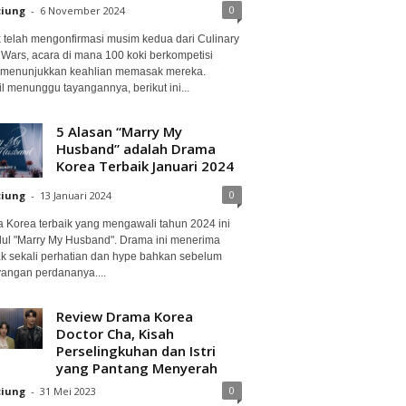
0
ciung
-
6 November 2024
ix telah mengonfirmasi musim kedua dari Culinary
 Wars, acara di mana 100 koki berkompetisi
 menunjukkan keahlian memasak mereka.
l menunggu tayangannya, berikut ini...
5 Alasan “Marry My
Husband” adalah Drama
Korea Terbaik Januari 2024
0
ciung
-
13 Januari 2024
 Korea terbaik yang mengawali tahun 2024 ini
dul "Marry My Husband". Drama ini menerima
k sekali perhatian dan hype bahkan sebelum
angan perdananya....
Review Drama Korea
Doctor Cha, Kisah
Perselingkuhan dan Istri
yang Pantang Menyerah
0
ciung
-
31 Mei 2023