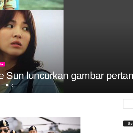
MA
e Sun luncurkan gambar perta
0
Up