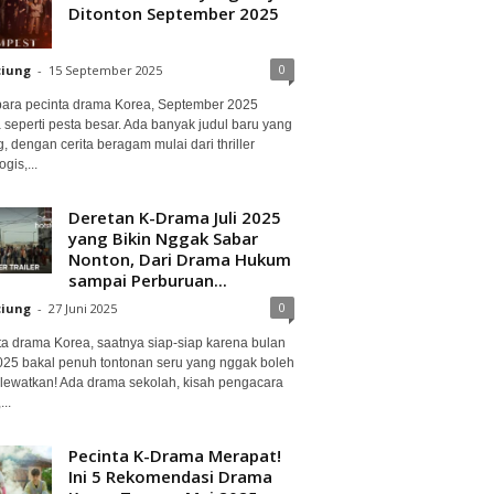
Ditonton September 2025
0
ciung
-
15 September 2025
para pecinta drama Korea, September 2025
 seperti pesta besar. Ada banyak judul baru yang
, dengan cerita beragam mulai dari thriller
gis,...
Deretan K-Drama Juli 2025
yang Bikin Nggak Sabar
Nonton, Dari Drama Hukum
sampai Perburuan...
0
ciung
-
27 Juni 2025
ta drama Korea, saatnya siap-siap karena bulan
2025 bakal penuh tontonan seru yang nggak boleh
lewatkan! Ada drama sekolah, kisah pengacara
..
Pecinta K-Drama Merapat!
Ini 5 Rekomendasi Drama