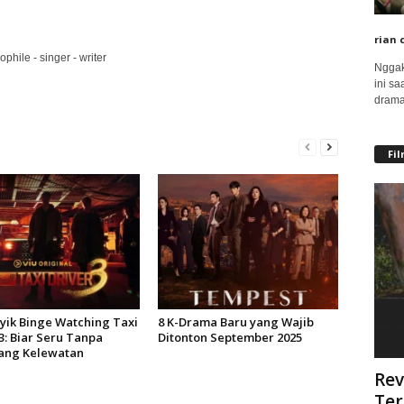
rian 
phile - singer - writer
Nggak
ini sa
drama
Fi
syik Binge Watching Taxi
8 K-Drama Baru yang Wajib
3: Biar Seru Tanpa
Ditonton September 2025
ang Kelewatan
Rev
Ter