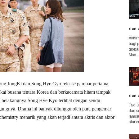
rian 
Akhir
bagi 
global
Max...
ong JongKi dan Song Hye Gyo release gambar pertama
kai busana tentara Korea dan berkacamata hitam tampak
rian 
 belakangnya Song Hye Kyo terlihat dengan sendu
Taxi 
ungnya. Drama ini banyak ditunggu oleh para pengemar
dan s
langs
emistry menarik yang akan terjadi antara aktris dan aktor
alur c