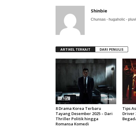
Shinbie
Chunsas - hugaholic - pluvio
ARTIKEL TERKAIT
DARI PENULIS
8 Drama Korea Terbaru
Tips A
Tayang Desember 2025 – Dari
Driver 
Thriller Politik hingga
Begad
Romansa Komedi