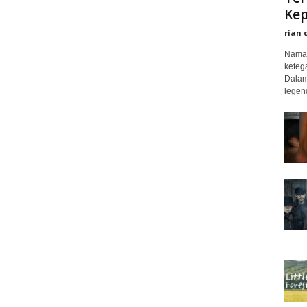
Kep
rian 
Nama 
keteg
Dalam
legend