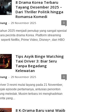
8 Drama Korea Terbaru
Tayang Desember 2025 –
Dari Thriller Politik hingga
Romansa Komedi
0
ciung
-
29 November 2025
 tahun 2025 menjadi penutup yang sangat spesial
para pecinta drama Korea. Platform streaming
 seperti Netflix, Prime Video, Disney+, dan HBO
Tips Asyik Binge Watching
Taxi Driver 3: Biar Seru
Tanpa Begadang
Kelewatan
0
ciung
-
29 November 2025
Driver 3 resmi mulai tayang pada 21 November,
ejak episode pertamanya, antusias penonton
ung meledak. Musim terbaru ini menghadirkan
erita yang...
8 K-Drama Baru yang Wajib