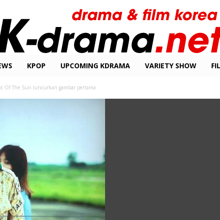
EWS
KPOP
UPCOMING KDRAMA
VARIETY SHOW
FI
t Of The Sun luncurkan gambar pertama