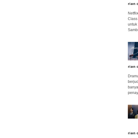
rian 
Netfl
Class
untuk
Sambi
rian 
Drama
berju
banya
penay
rian 