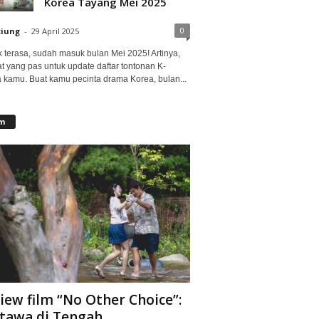
Korea Tayang Mei 2025
0
ciung
-
29 April 2025
 terasa, sudah masuk bulan Mei 2025! Artinya,
at yang pas untuk update daftar tontonan K-
 kamu. Buat kamu pecinta drama Korea, bulan...
lm
iew film “No Other Choice”:
tawa di Tengah