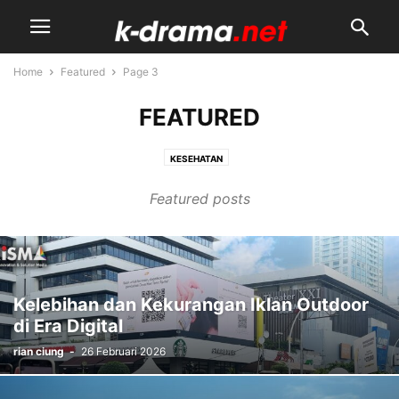
Home
Featured
Page 3
FEATURED
KESEHATAN
Featured posts
Kelebihan dan Kekurangan Iklan Outdoor
di Era Digital
rian ciung
-
26 Februari 2026