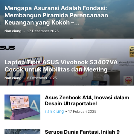
Mengapa Asuransi Adalah Fondasi:
Membangun Piramida Perencanaan
Keuangan yang Kokoh –...
rian ciung
-
17 Desember 2025
Laptop Tipis ASUS Vivobook S3407VA
Cocok untuk Mobilitas dan Meeting
rian ciung
-
6 Desember 2025
Asus Zenbook A14, Inovasi dalam
Desain Ultraportabel
rian ciung
-
17 Februari 2025
Serupa Dunia Fantasi, Inilah 9