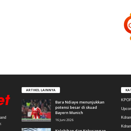
ARTIKEL LAINNYA
KA
KPOP
Bara Ndiaye menunjukkan
potensi besar di skuad
Upco
Bayern Munich
Kdra
 and
16 Juni 2026
y.
Kdram
Kelebihan dan Kekurangan