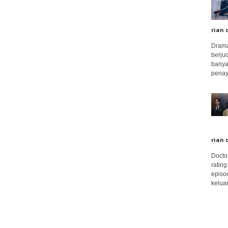
rian 
Drama
berju
banya
penay
rian 
Docto
rating
episo
keluar