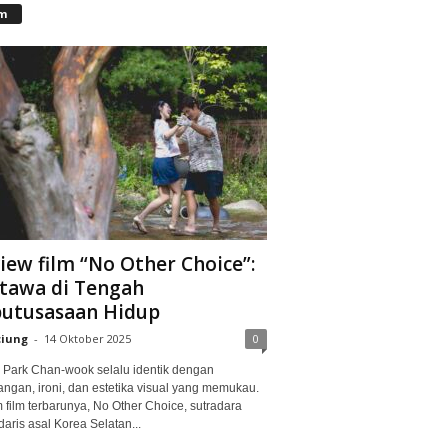
lm
iew film “No Other Choice”:
tawa di Tengah
utusasaan Hidup
ciung
-
14 Oktober 2025
0
Park Chan-wook selalu identik dengan
angan, ironi, dan estetika visual yang memukau.
 film terbarunya, No Other Choice, sutradara
aris asal Korea Selatan...