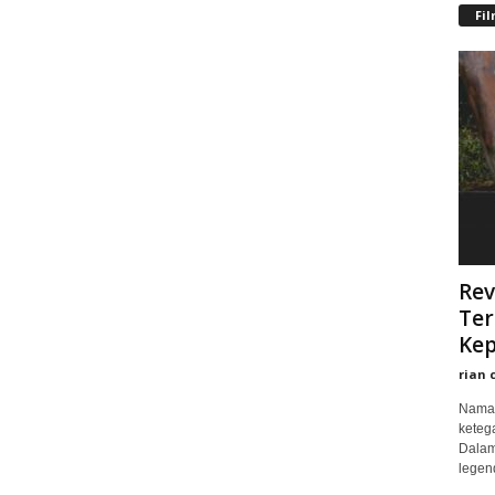
Fi
Rev
Ter
Kep
rian 
Nama 
keteg
Dalam
legend