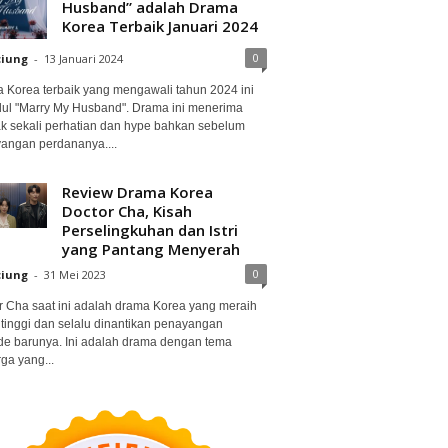
Husband” adalah Drama
Korea Terbaik Januari 2024
0
ciung
-
13 Januari 2024
 Korea terbaik yang mengawali tahun 2024 ini
dul "Marry My Husband". Drama ini menerima
k sekali perhatian dan hype bahkan sebelum
angan perdananya....
Review Drama Korea
Doctor Cha, Kisah
Perselingkuhan dan Istri
yang Pantang Menyerah
0
ciung
-
31 Mei 2023
r Cha saat ini adalah drama Korea yang meraih
 tinggi dan selalu dinantikan penayangan
de barunya. Ini adalah drama dengan tema
ga yang...