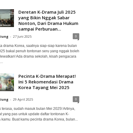
Deretan K-Drama Juli 2025
yang Bikin Nggak Sabar
Nonton, Dari Drama Hukum
sampai Perburuan...
0
ciung
-
27 Juni 2025
ta drama Korea, saatnya siap-siap karena bulan
2025 bakal penuh tontonan seru yang nggak boleh
lewatkan! Ada drama sekolah, kisah pengacara
..
Pecinta K-Drama Merapat!
Ini 5 Rekomendasi Drama
Korea Tayang Mei 2025
0
ciung
-
29 April 2025
 terasa, sudah masuk bulan Mei 2025! Artinya,
at yang pas untuk update daftar tontonan K-
 kamu. Buat kamu pecinta drama Korea, bulan...