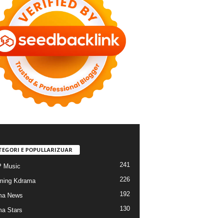
TEGORI E POPULLARIZUAR
241
 Music
226
ming Kdrama
192
ma News
130
a Stars