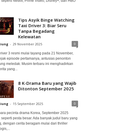
 seperti Netflix, Prime Video, Disney+, dan HBO
Tips Asyik Binge Watching
Taxi Driver 3: Biar Seru
Tanpa Begadang
Kelewatan
0
ciung
-
29 November 2025
Driver 3 resmi mulai tayang pada 21 November,
ejak episode pertamanya, antusias penonton
ung meledak. Musim terbaru ini menghadirkan
erita yang...
8 K-Drama Baru yang Wajib
Ditonton September 2025
0
ciung
-
15 September 2025
para pecinta drama Korea, September 2025
 seperti pesta besar. Ada banyak judul baru yang
, dengan cerita beragam mulai dari thriller
gis,...