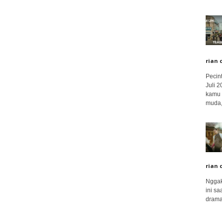
rian 
Pecin
Juli 
kamu 
muda,.
rian 
Nggak
ini sa
drama