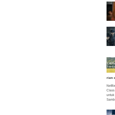
rian 
Netfl
Class
untuk
Sambi