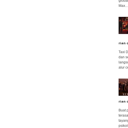
global
Max...
rian 
Taxi 
dan s
langs
alur c
rian 
Buat 
terasa
tayang
psikolo