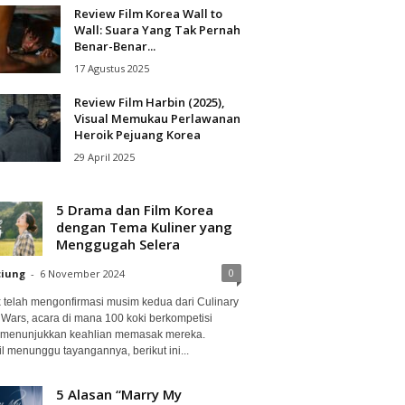
Review Film Korea Wall to
Wall: Suara Yang Tak Pernah
Benar-Benar...
17 Agustus 2025
Review Film Harbin (2025),
Visual Memukau Perlawanan
Heroik Pejuang Korea
29 April 2025
5 Drama dan Film Korea
dengan Tema Kuliner yang
Menggugah Selera
0
ciung
-
6 November 2024
ix telah mengonfirmasi musim kedua dari Culinary
 Wars, acara di mana 100 koki berkompetisi
 menunjukkan keahlian memasak mereka.
l menunggu tayangannya, berikut ini...
5 Alasan “Marry My