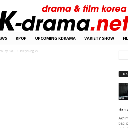
EWS
KPOP
UPCOMING KDRAMA
VARIETY SHOW
FI
deo Lay EXO
lele young lex
Up
rian 
Akhir
bagi 