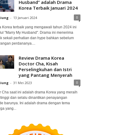
Husband” adalah Drama
Korea Terbaik Januari 2024
0
ciung
-
13 Januari 2024
 Korea terbaik yang mengawali tahun 2024 ini
dul "Marry My Husband". Drama ini menerima
k sekali perhatian dan hype bahkan sebelum
angan perdananya....
Review Drama Korea
Doctor Cha, Kisah
Perselingkuhan dan Istri
yang Pantang Menyerah
0
ciung
-
31 Mei 2023
r Cha saat ini adalah drama Korea yang meraih
 tinggi dan selalu dinantikan penayangan
de barunya. Ini adalah drama dengan tema
ga yang...