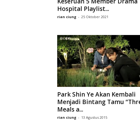
Keseruan 5 Member Drama
D
Hospital Playlist...
r
a
rian ciung
-
25 Oktober 2021
k
o
r
Park Shin Ye Akan Kembali
Menjadi Bintang Tamu “Thr
Meals a...
rian ciung
-
13 Agustus 2015