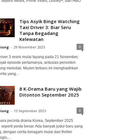
 seperti Netflix, Prime Video, Disney+, dan HBO
Tips Asyik Binge Watching
Taxi Driver 3: Biar Seru
Tanpa Begadang
Kelewatan
0
ciung
-
29 November 2025
Driver 3 resmi mulai tayang pada 21 November,
ejak episode pertamanya, antusias penonton
ung meledak. Musim terbaru ini menghadirkan
erita yang...
8 K-Drama Baru yang Wajib
Ditonton September 2025
0
ciung
-
15 September 2025
para pecinta drama Korea, September 2025
 seperti pesta besar. Ada banyak judul baru yang
, dengan cerita beragam mulai dari thriller
gis,...