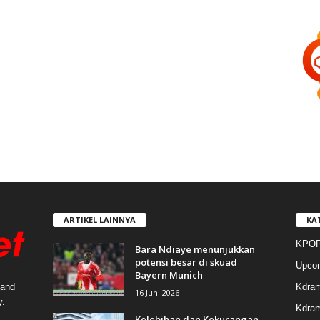
ARTIKEL LAINNYA
KA
KPOP
Bara Ndiaye menunjukkan
potensi besar di skuad
Upco
Bayern Munich
Kdra
 and
16 Juni 2026
y.
Kdram
Kelebihan dan Kekurangan