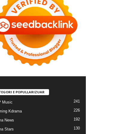
TEGORI E POPULLARIZUAR
241
 Music
226
ming Kdrama
192
ma News
130
a Stars