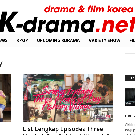
EWS
KPOP
UPCOMING KDRAMA
VARIETY SHOW
FI
y
Up
rian 
Akhir
List Lengkap Episodes Three
bagi 