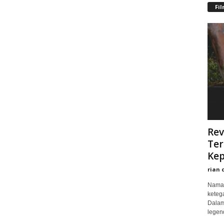
Fi
Rev
Ter
Kep
rian 
Nama 
keteg
Dalam
legend