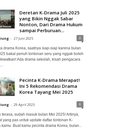
Deretan K-Drama Juli 2025
yang Bikin Nggak Sabar
Nonton, Dari Drama Hukum
sampai Perburuan...
0
ciung
-
27 Juni 2025
ta drama Korea, saatnya siap-siap karena bulan
2025 bakal penuh tontonan seru yang nggak boleh
lewatkan! Ada drama sekolah, kisah pengacara
..
Pecinta K-Drama Merapat!
Ini 5 Rekomendasi Drama
Korea Tayang Mei 2025
0
ciung
-
29 April 2025
 terasa, sudah masuk bulan Mei 2025! Artinya,
at yang pas untuk update daftar tontonan K-
 kamu. Buat kamu pecinta drama Korea, bulan...