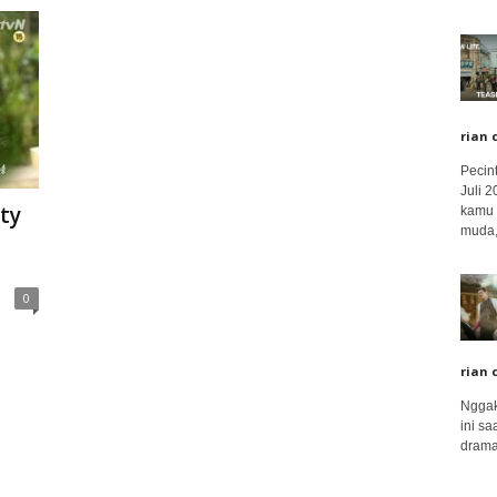
rian 
Pecin
Juli 
ty
kamu 
muda,.
0
rian 
Nggak
ini sa
drama