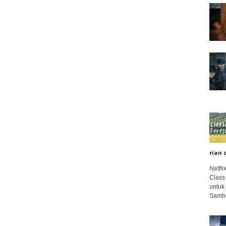
rian 
Netfl
Class
untuk
Sambi