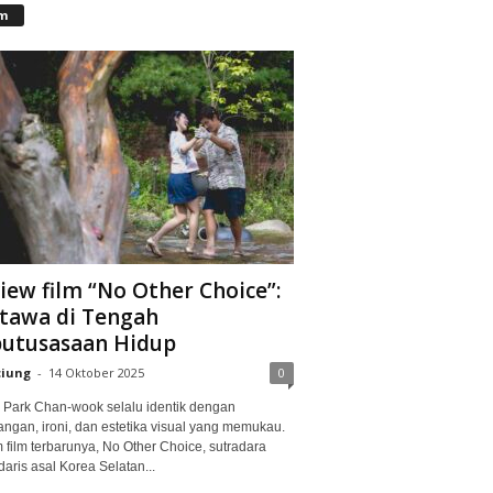
lm
iew film “No Other Choice”:
tawa di Tengah
utusasaan Hidup
ciung
-
14 Oktober 2025
0
Park Chan-wook selalu identik dengan
angan, ironi, dan estetika visual yang memukau.
 film terbarunya, No Other Choice, sutradara
aris asal Korea Selatan...