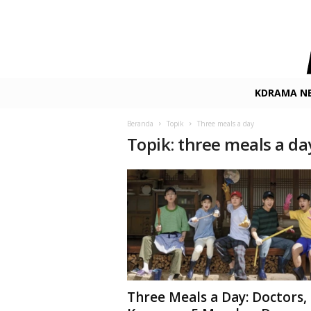
K
KDRAMA N
-
D
Beranda
Topik
Three meals a day
r
Topik: three meals a da
a
m
a
.
n
e
t
F
i
l
m
Three Meals a Day: Doctors,
&