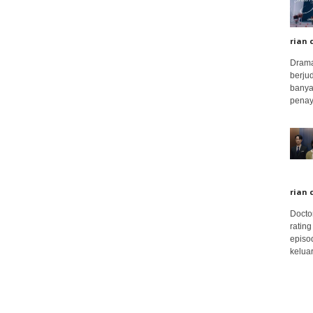
rian 
Drama
berju
banya
penay
rian 
Docto
rating
episo
keluar