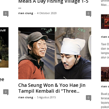
Meals A Day Fishing Village 1-5
global
Max...
...
rian ciung
-
4 Oktober 2020
0
0
rian 
Taxi 
dan s
langs
alur c
ee
Cha Seung Won & Yoo Hae Jin
rian 
Tampil Kembali di “Three...
0
Buat 
rian ciung
-
5 Agustus 2015
0
terasa
tayang
psikolo