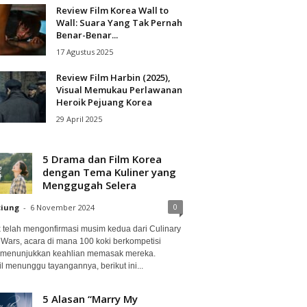
Review Film Korea Wall to
Wall: Suara Yang Tak Pernah
Benar-Benar...
17 Agustus 2025
Review Film Harbin (2025),
Visual Memukau Perlawanan
Heroik Pejuang Korea
29 April 2025
5 Drama dan Film Korea
dengan Tema Kuliner yang
Menggugah Selera
0
ciung
-
6 November 2024
ix telah mengonfirmasi musim kedua dari Culinary
 Wars, acara di mana 100 koki berkompetisi
 menunjukkan keahlian memasak mereka.
l menunggu tayangannya, berikut ini...
5 Alasan “Marry My