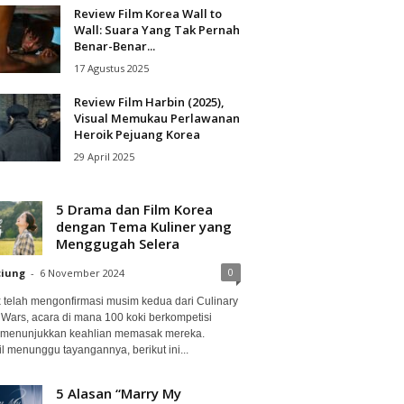
Review Film Korea Wall to
Wall: Suara Yang Tak Pernah
Benar-Benar...
17 Agustus 2025
Review Film Harbin (2025),
Visual Memukau Perlawanan
Heroik Pejuang Korea
29 April 2025
5 Drama dan Film Korea
dengan Tema Kuliner yang
Menggugah Selera
0
ciung
-
6 November 2024
ix telah mengonfirmasi musim kedua dari Culinary
 Wars, acara di mana 100 koki berkompetisi
 menunjukkan keahlian memasak mereka.
l menunggu tayangannya, berikut ini...
5 Alasan “Marry My