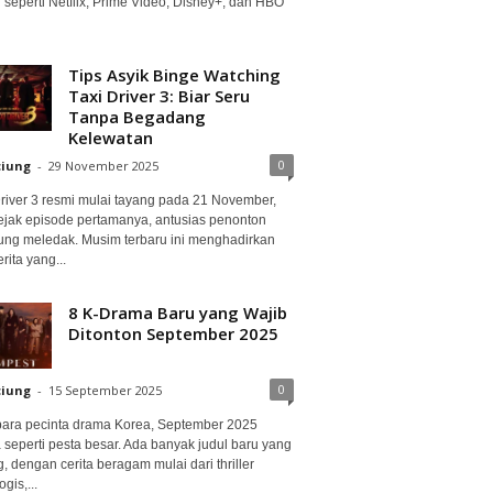
 seperti Netflix, Prime Video, Disney+, dan HBO
Tips Asyik Binge Watching
Taxi Driver 3: Biar Seru
Tanpa Begadang
Kelewatan
0
ciung
-
29 November 2025
Driver 3 resmi mulai tayang pada 21 November,
ejak episode pertamanya, antusias penonton
ung meledak. Musim terbaru ini menghadirkan
erita yang...
8 K-Drama Baru yang Wajib
Ditonton September 2025
0
ciung
-
15 September 2025
para pecinta drama Korea, September 2025
 seperti pesta besar. Ada banyak judul baru yang
, dengan cerita beragam mulai dari thriller
gis,...