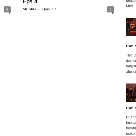
Eps 4
global
Max...
Shinbie
-
7 Juni 2016
0
0
rian 
Taxi 
dan s
langs
alur c
rian 
Buat 
terasa
tayang
psikolo