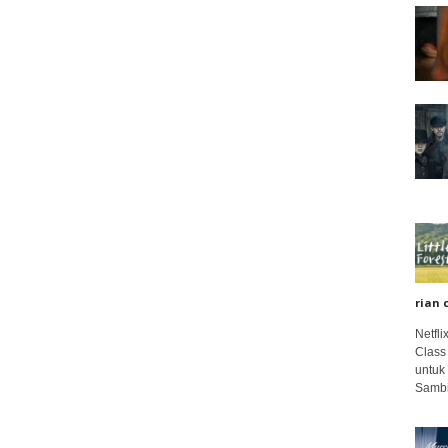
rian 
Netfl
Class
untuk
Sambi