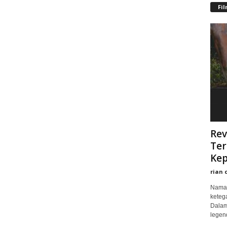
Fi
Rev
Ter
Kep
rian 
Nama 
keteg
Dalam
legend