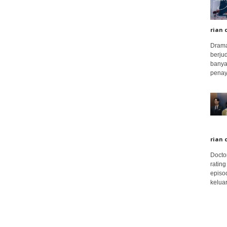
rian 
Drama
berju
banya
penay
rian 
Docto
rating
episo
keluar