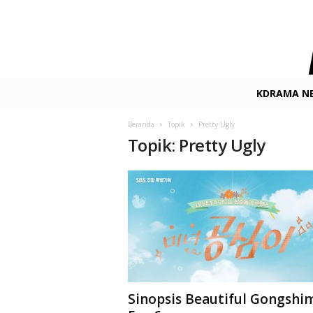
K
KDRAMA N
-
D
Beranda
Topik
Pretty Ugly
r
Topik: Pretty Ugly
a
m
a
.
n
e
t
F
i
l
m
Sinopsis Beautiful Gongshi
&