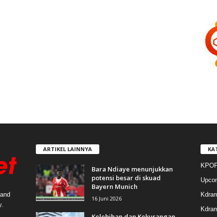
ARTIKEL LAINNYA
KA
KPOP
Bara Ndiaye menunjukkan
potensi besar di skuad
Upco
Bayern Munich
Kdra
 and
16 Juni 2026
y.
Kdram
Kelebihan dan Kekurangan