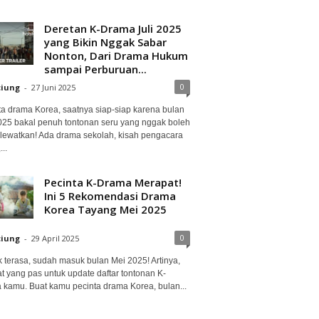
Deretan K-Drama Juli 2025
yang Bikin Nggak Sabar
Nonton, Dari Drama Hukum
sampai Perburuan...
0
ciung
-
27 Juni 2025
ta drama Korea, saatnya siap-siap karena bulan
2025 bakal penuh tontonan seru yang nggak boleh
lewatkan! Ada drama sekolah, kisah pengacara
..
Pecinta K-Drama Merapat!
Ini 5 Rekomendasi Drama
Korea Tayang Mei 2025
0
ciung
-
29 April 2025
 terasa, sudah masuk bulan Mei 2025! Artinya,
at yang pas untuk update daftar tontonan K-
 kamu. Buat kamu pecinta drama Korea, bulan...