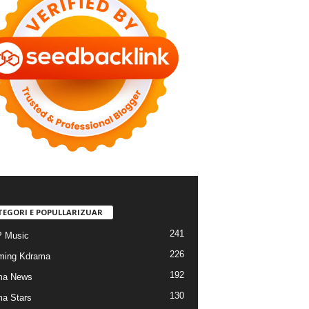
TEGORI E POPULLARIZUAR
241
 Music
226
ming Kdrama
192
ma News
130
a Stars