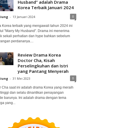
Husband” adalah Drama
Korea Terbaik Januari 2024
0
ciung
-
13 Januari 2024
 Korea terbaik yang mengawali tahun 2024 ini
dul "Marry My Husband". Drama ini menerima
k sekali perhatian dan hype bahkan sebelum
angan perdananya....
Review Drama Korea
Doctor Cha, Kisah
Perselingkuhan dan Istri
yang Pantang Menyerah
0
ciung
-
31 Mei 2023
r Cha saat ini adalah drama Korea yang meraih
 tinggi dan selalu dinantikan penayangan
de barunya. Ini adalah drama dengan tema
ga yang...