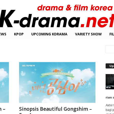
EWS
KPOP
UPCOMING KDRAMA
VARIETY SHOW
FI
Up
rian 
Akhir
m –
Sinopsis Beautiful Gongshim –
bagi 