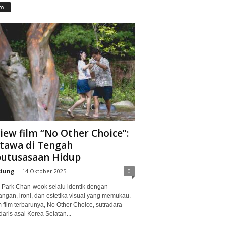
lm
iew film “No Other Choice”:
tawa di Tengah
utusasaan Hidup
ciung
-
14 Oktober 2025
0
Park Chan-wook selalu identik dengan
angan, ironi, dan estetika visual yang memukau.
 film terbarunya, No Other Choice, sutradara
aris asal Korea Selatan...