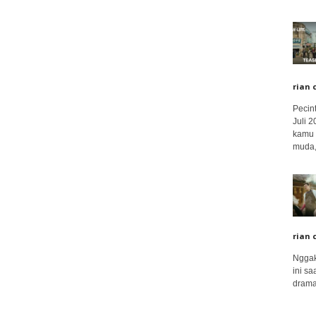
rian 
Pecin
Juli 
kamu 
muda,.
rian 
Nggak
ini sa
drama