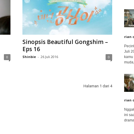
rian 
Sinopsis Beautiful Gongshim –
Pecin
Eps 16
Juli 
Shinbie
-
26 Juli 2016
kamu 
0
0
muda,.
Halaman 1 dari 4
rian 
Nggak
ini sa
drama