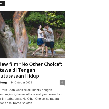
lm
iew film “No Other Choice”:
tawa di Tengah
utusasaan Hidup
ciung
-
14 Oktober 2025
0
Park Chan-wook selalu identik dengan
angan, ironi, dan estetika visual yang memukau.
 film terbarunya, No Other Choice, sutradara
aris asal Korea Selatan...