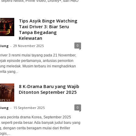
 seperti Netflix, Prime Video, Disney+, dan HBO
Tips Asyik Binge Watching
Taxi Driver 3: Biar Seru
Tanpa Begadang
Kelewatan
0
ciung
-
29 November 2025
Driver 3 resmi mulai tayang pada 21 November,
ejak episode pertamanya, antusias penonton
ung meledak. Musim terbaru ini menghadirkan
erita yang...
8 K-Drama Baru yang Wajib
Ditonton September 2025
0
ciung
-
15 September 2025
para pecinta drama Korea, September 2025
 seperti pesta besar. Ada banyak judul baru yang
, dengan cerita beragam mulai dari thriller
gis,...