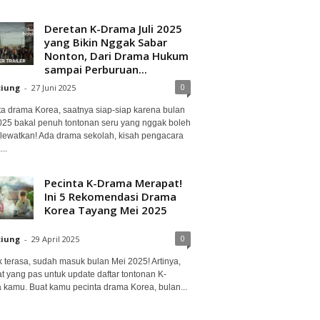
Deretan K-Drama Juli 2025
yang Bikin Nggak Sabar
Nonton, Dari Drama Hukum
sampai Perburuan...
0
ciung
-
27 Juni 2025
ta drama Korea, saatnya siap-siap karena bulan
2025 bakal penuh tontonan seru yang nggak boleh
lewatkan! Ada drama sekolah, kisah pengacara
..
Pecinta K-Drama Merapat!
Ini 5 Rekomendasi Drama
Korea Tayang Mei 2025
0
ciung
-
29 April 2025
 terasa, sudah masuk bulan Mei 2025! Artinya,
at yang pas untuk update daftar tontonan K-
 kamu. Buat kamu pecinta drama Korea, bulan...