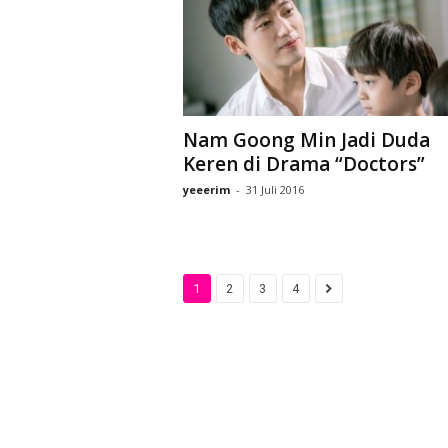
Nam Goong Min Jadi Duda
Keren di Drama “Doctors”
yeeerim
-
31 Juli 2016
1
2
3
4