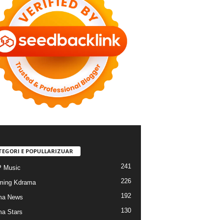
TEGORI E POPULLARIZUAR
241
 Music
226
ming Kdrama
192
ma News
130
a Stars