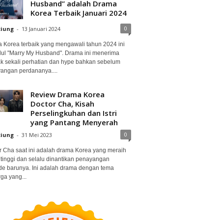
Husband” adalah Drama
Korea Terbaik Januari 2024
0
ciung
-
13 Januari 2024
 Korea terbaik yang mengawali tahun 2024 ini
dul "Marry My Husband". Drama ini menerima
k sekali perhatian dan hype bahkan sebelum
angan perdananya....
Review Drama Korea
Doctor Cha, Kisah
Perselingkuhan dan Istri
yang Pantang Menyerah
0
ciung
-
31 Mei 2023
r Cha saat ini adalah drama Korea yang meraih
 tinggi dan selalu dinantikan penayangan
de barunya. Ini adalah drama dengan tema
ga yang...