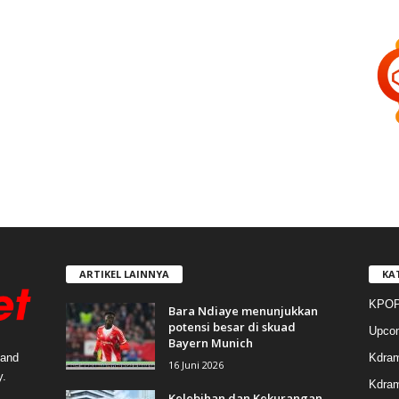
ARTIKEL LAINNYA
KA
KPOP
Bara Ndiaye menunjukkan
potensi besar di skuad
Upco
Bayern Munich
Kdra
 and
16 Juni 2026
y.
Kdram
Kelebihan dan Kekurangan