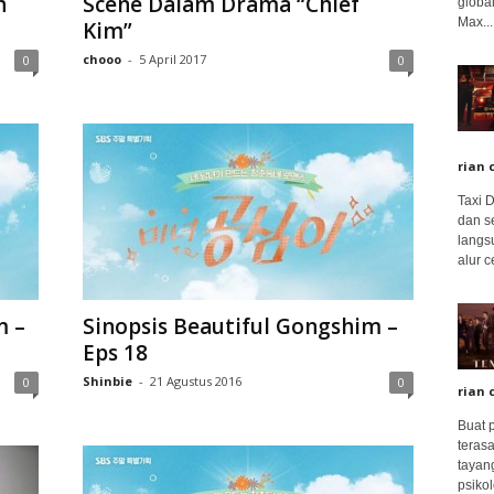
h
Scene Dalam Drama “Chief
global
Max...
Kim”
chooo
-
5 April 2017
0
0
rian 
Taxi 
dan s
langs
alur c
m –
Sinopsis Beautiful Gongshim –
Eps 18
Shinbie
-
21 Agustus 2016
0
0
rian 
Buat 
terasa
tayang
psikolo