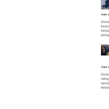
rian 
Drama
berju
banya
penay
rian 
Docto
rating
episo
keluar