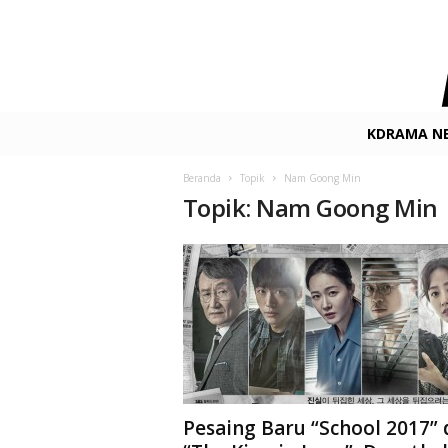
K
KDRAMA N
-
D
Beranda
Topik
Nam Goong Min
r
Topik: Nam Goong Min
a
m
a
.
n
e
t
F
i
l
m
Pesaing Baru “School 2017” 
&