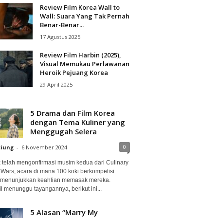
Review Film Korea Wall to
Wall: Suara Yang Tak Pernah
Benar-Benar...
17 Agustus 2025
Review Film Harbin (2025),
Visual Memukau Perlawanan
Heroik Pejuang Korea
29 April 2025
5 Drama dan Film Korea
dengan Tema Kuliner yang
Menggugah Selera
0
ciung
-
6 November 2024
ix telah mengonfirmasi musim kedua dari Culinary
 Wars, acara di mana 100 koki berkompetisi
 menunjukkan keahlian memasak mereka.
l menunggu tayangannya, berikut ini...
5 Alasan “Marry My