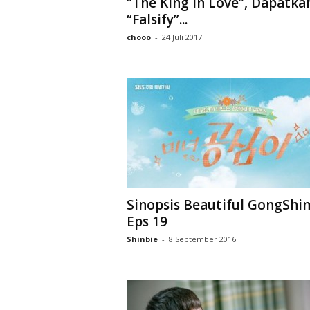
“The King in Love”, Dapatka
D
“Falsify”...
r
a
chooo
-
24 Juli 2017
k
o
r
Sinopsis Beautiful GongShi
Eps 19
Shinbie
-
8 September 2016