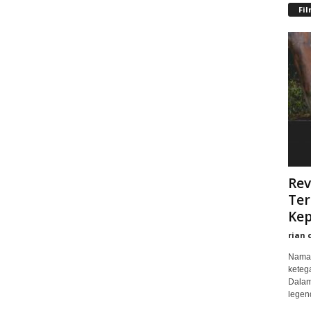
Fi
Rev
Ter
Kep
rian 
Nama 
keteg
Dalam
legend