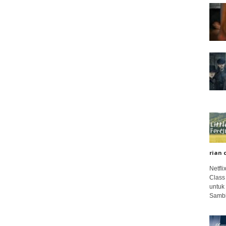
rian 
Netfl
Class
untuk
Sambi