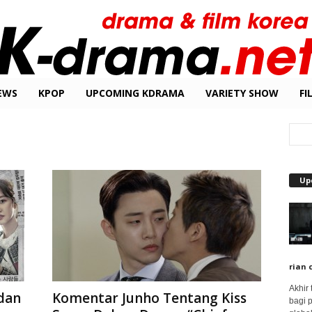
EWS
KPOP
UPCOMING KDRAMA
VARIETY SHOW
FI
Up
rian 
Akhir
dan
Komentar Junho Tentang Kiss
bagi 