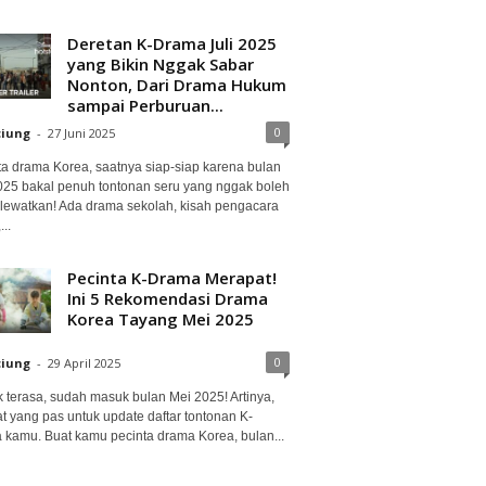
Deretan K-Drama Juli 2025
yang Bikin Nggak Sabar
Nonton, Dari Drama Hukum
sampai Perburuan...
0
ciung
-
27 Juni 2025
ta drama Korea, saatnya siap-siap karena bulan
2025 bakal penuh tontonan seru yang nggak boleh
lewatkan! Ada drama sekolah, kisah pengacara
..
Pecinta K-Drama Merapat!
Ini 5 Rekomendasi Drama
Korea Tayang Mei 2025
0
ciung
-
29 April 2025
 terasa, sudah masuk bulan Mei 2025! Artinya,
at yang pas untuk update daftar tontonan K-
 kamu. Buat kamu pecinta drama Korea, bulan...