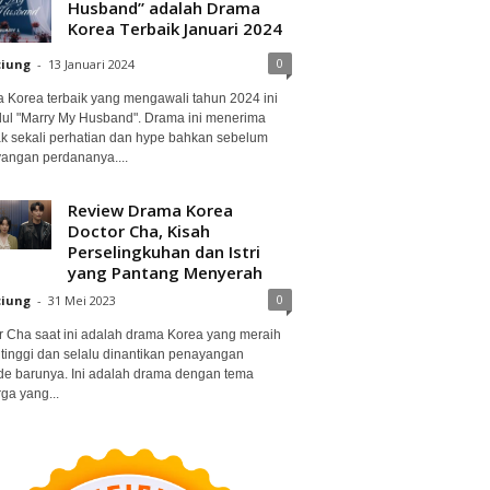
Husband” adalah Drama
Korea Terbaik Januari 2024
0
ciung
-
13 Januari 2024
 Korea terbaik yang mengawali tahun 2024 ini
dul "Marry My Husband". Drama ini menerima
k sekali perhatian dan hype bahkan sebelum
angan perdananya....
Review Drama Korea
Doctor Cha, Kisah
Perselingkuhan dan Istri
yang Pantang Menyerah
0
ciung
-
31 Mei 2023
r Cha saat ini adalah drama Korea yang meraih
 tinggi dan selalu dinantikan penayangan
de barunya. Ini adalah drama dengan tema
ga yang...