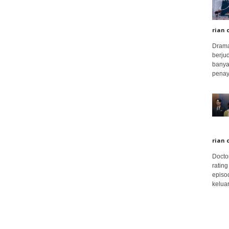
rian 
Drama
berju
banya
penay
rian 
Docto
rating
episo
keluar