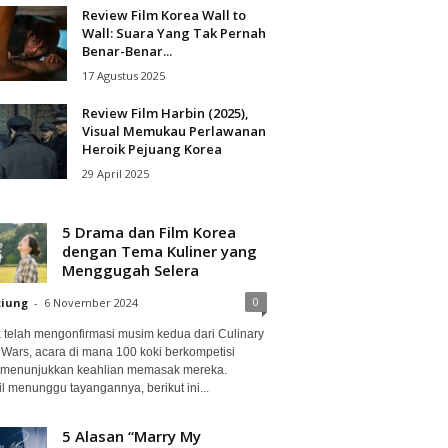
Review Film Korea Wall to
Wall: Suara Yang Tak Pernah
Benar-Benar...
17 Agustus 2025
Review Film Harbin (2025),
Visual Memukau Perlawanan
Heroik Pejuang Korea
29 April 2025
5 Drama dan Film Korea
dengan Tema Kuliner yang
Menggugah Selera
0
ciung
-
6 November 2024
ix telah mengonfirmasi musim kedua dari Culinary
 Wars, acara di mana 100 koki berkompetisi
 menunjukkan keahlian memasak mereka.
l menunggu tayangannya, berikut ini...
5 Alasan “Marry My