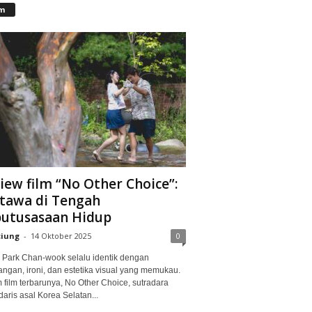
lm
iew film “No Other Choice”:
tawa di Tengah
utusasaan Hidup
ciung
-
14 Oktober 2025
0
Park Chan-wook selalu identik dengan
angan, ironi, dan estetika visual yang memukau.
 film terbarunya, No Other Choice, sutradara
aris asal Korea Selatan...