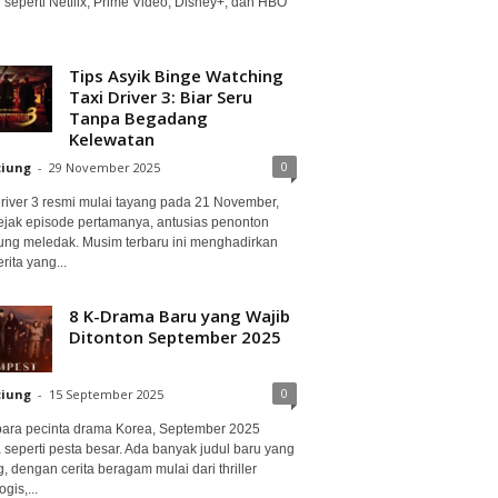
 seperti Netflix, Prime Video, Disney+, dan HBO
Tips Asyik Binge Watching
Taxi Driver 3: Biar Seru
Tanpa Begadang
Kelewatan
0
ciung
-
29 November 2025
Driver 3 resmi mulai tayang pada 21 November,
ejak episode pertamanya, antusias penonton
ung meledak. Musim terbaru ini menghadirkan
erita yang...
8 K-Drama Baru yang Wajib
Ditonton September 2025
0
ciung
-
15 September 2025
para pecinta drama Korea, September 2025
 seperti pesta besar. Ada banyak judul baru yang
, dengan cerita beragam mulai dari thriller
gis,...