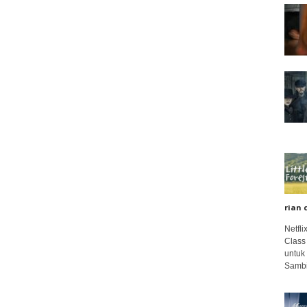
rian 
Netfl
Class
untuk
Sambi