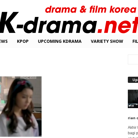
EWS
KPOP
UPCOMING KDRAMA
VARIETY SHOW
FI
Up
rian 
Akhir
bagi 