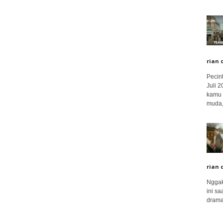
rian 
Pecin
Juli 
kamu 
muda,.
rian 
Nggak
ini sa
drama