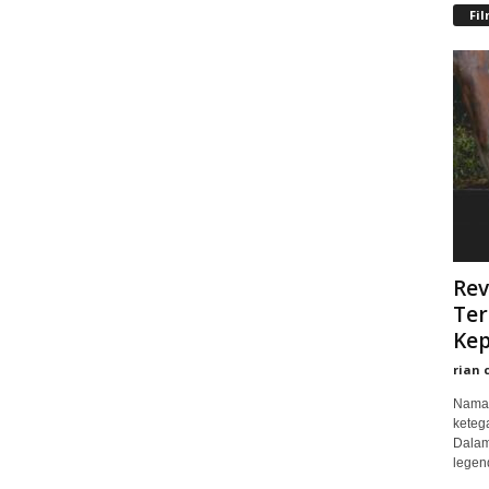
Fi
Rev
Ter
Kep
rian 
Nama 
keteg
Dalam
legend