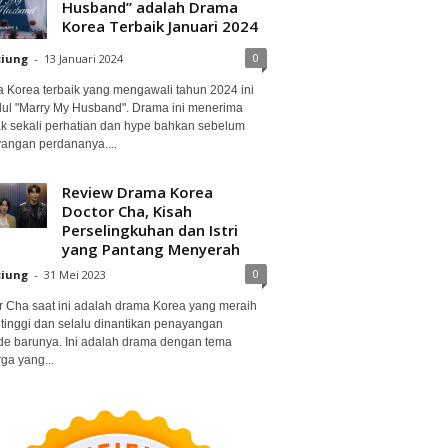
Husband” adalah Drama
Korea Terbaik Januari 2024
0
ciung
-
13 Januari 2024
 Korea terbaik yang mengawali tahun 2024 ini
dul "Marry My Husband". Drama ini menerima
k sekali perhatian dan hype bahkan sebelum
angan perdananya....
Review Drama Korea
Doctor Cha, Kisah
Perselingkuhan dan Istri
yang Pantang Menyerah
0
ciung
-
31 Mei 2023
r Cha saat ini adalah drama Korea yang meraih
 tinggi dan selalu dinantikan penayangan
de barunya. Ini adalah drama dengan tema
ga yang...