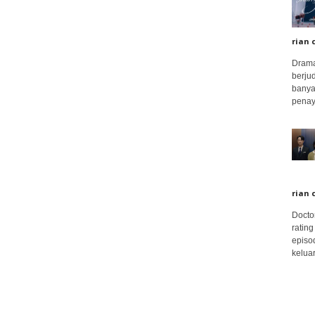
rian 
Drama
berju
banya
penay
rian 
Docto
rating
episo
keluar