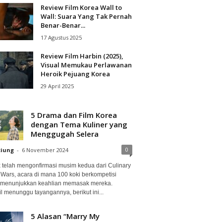
Review Film Korea Wall to
Wall: Suara Yang Tak Pernah
Benar-Benar...
17 Agustus 2025
Review Film Harbin (2025),
Visual Memukau Perlawanan
Heroik Pejuang Korea
29 April 2025
5 Drama dan Film Korea
dengan Tema Kuliner yang
Menggugah Selera
0
ciung
-
6 November 2024
ix telah mengonfirmasi musim kedua dari Culinary
 Wars, acara di mana 100 koki berkompetisi
 menunjukkan keahlian memasak mereka.
l menunggu tayangannya, berikut ini...
5 Alasan “Marry My