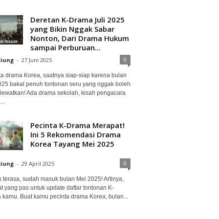
Deretan K-Drama Juli 2025
yang Bikin Nggak Sabar
Nonton, Dari Drama Hukum
sampai Perburuan...
0
ciung
-
27 Juni 2025
ta drama Korea, saatnya siap-siap karena bulan
2025 bakal penuh tontonan seru yang nggak boleh
lewatkan! Ada drama sekolah, kisah pengacara
..
Pecinta K-Drama Merapat!
Ini 5 Rekomendasi Drama
Korea Tayang Mei 2025
0
ciung
-
29 April 2025
 terasa, sudah masuk bulan Mei 2025! Artinya,
at yang pas untuk update daftar tontonan K-
 kamu. Buat kamu pecinta drama Korea, bulan...