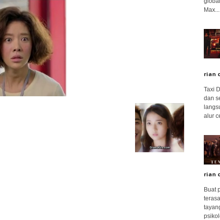
global
Max...
rian 
Taxi 
dan s
langs
alur c
rian 
Buat 
terasa
tayang
psikolo