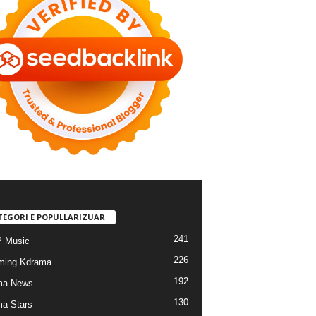
TEGORI E POPULLARIZUAR
241
 Music
226
ming Kdrama
192
ma News
130
a Stars