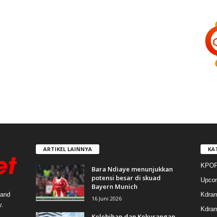
ARTIKEL LAINNYA
KA
KPOP
Bara Ndiaye menunjukkan
potensi besar di skuad
Upco
Bayern Munich
Kdra
 and
16 Juni 2026
y.
Kdram
Kelebihan dan Kekurangan