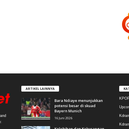
ARTIKEL LAINNYA
KA
KPOP
Bara Ndiaye menunjukkan
potensi besar di skuad
Upco
Bayern Munich
Kdra
 and
16 Juni 2026
y.
Kdram
Kelebihan dan Kekurangan