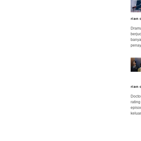
rian 
Drama
berju
banya
penay
rian 
Docto
rating
episo
keluar