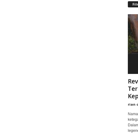
Fi
Rev
Ter
Kep
rian 
Nama 
keteg
Dalam
legend