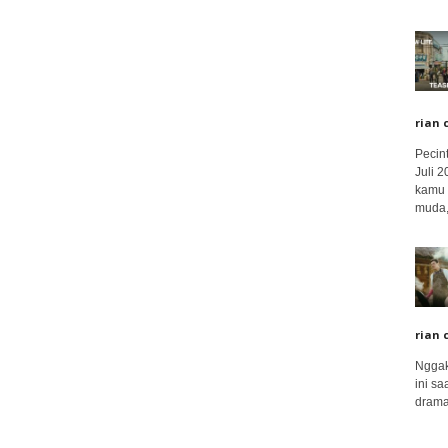
rian 
Pecin
Juli 
kamu 
muda,.
rian 
Nggak
ini sa
drama