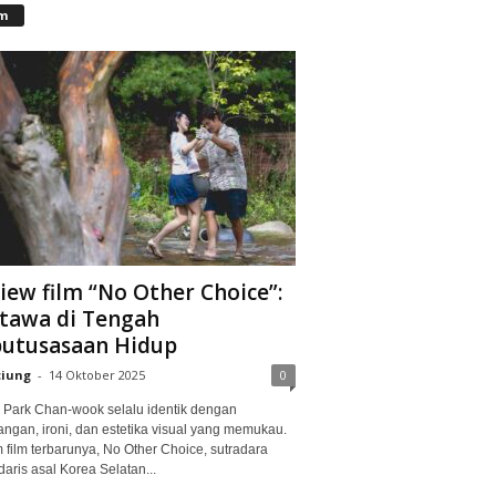
lm
iew film “No Other Choice”:
tawa di Tengah
utusasaan Hidup
ciung
-
14 Oktober 2025
0
Park Chan-wook selalu identik dengan
angan, ironi, dan estetika visual yang memukau.
 film terbarunya, No Other Choice, sutradara
aris asal Korea Selatan...