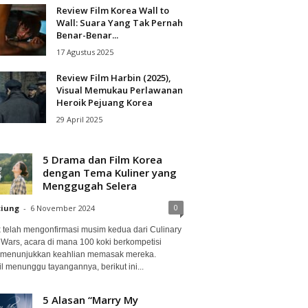
Review Film Korea Wall to
Wall: Suara Yang Tak Pernah
Benar-Benar...
17 Agustus 2025
Review Film Harbin (2025),
Visual Memukau Perlawanan
Heroik Pejuang Korea
29 April 2025
5 Drama dan Film Korea
dengan Tema Kuliner yang
Menggugah Selera
0
ciung
-
6 November 2024
ix telah mengonfirmasi musim kedua dari Culinary
 Wars, acara di mana 100 koki berkompetisi
 menunjukkan keahlian memasak mereka.
l menunggu tayangannya, berikut ini...
5 Alasan “Marry My