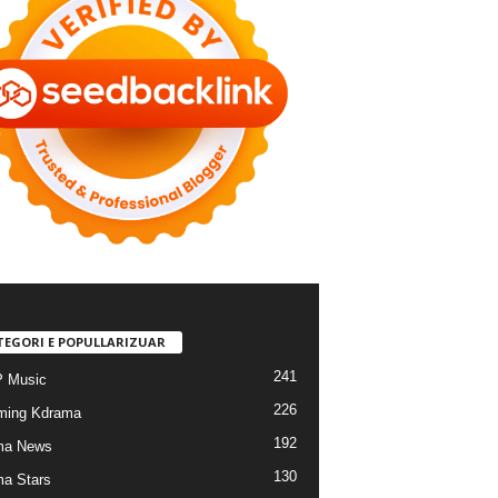
TEGORI E POPULLARIZUAR
241
 Music
226
ming Kdrama
192
ma News
130
a Stars