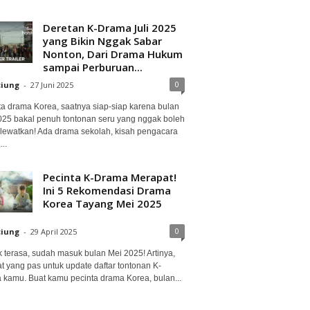
Deretan K-Drama Juli 2025
yang Bikin Nggak Sabar
Nonton, Dari Drama Hukum
sampai Perburuan...
0
ciung
-
27 Juni 2025
ta drama Korea, saatnya siap-siap karena bulan
2025 bakal penuh tontonan seru yang nggak boleh
lewatkan! Ada drama sekolah, kisah pengacara
..
Pecinta K-Drama Merapat!
Ini 5 Rekomendasi Drama
Korea Tayang Mei 2025
0
ciung
-
29 April 2025
 terasa, sudah masuk bulan Mei 2025! Artinya,
at yang pas untuk update daftar tontonan K-
 kamu. Buat kamu pecinta drama Korea, bulan...