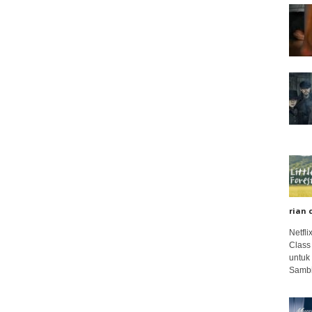
rian 
Netfl
Class
untuk
Sambi