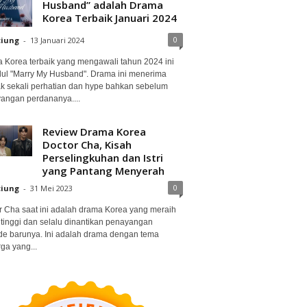
Husband” adalah Drama
Korea Terbaik Januari 2024
0
ciung
-
13 Januari 2024
 Korea terbaik yang mengawali tahun 2024 ini
dul "Marry My Husband". Drama ini menerima
k sekali perhatian dan hype bahkan sebelum
angan perdananya....
Review Drama Korea
Doctor Cha, Kisah
Perselingkuhan dan Istri
yang Pantang Menyerah
0
ciung
-
31 Mei 2023
r Cha saat ini adalah drama Korea yang meraih
 tinggi dan selalu dinantikan penayangan
de barunya. Ini adalah drama dengan tema
ga yang...