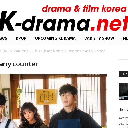
EWS
KPOP
UPCOMING KDRAMA
VARIETY SHOW
FI
 (2020)”, Kisah Pemburu Iblis di Jaman Modern
sinopsis drama the uncany
any counter
Up
rian 
Akhir
bagi 