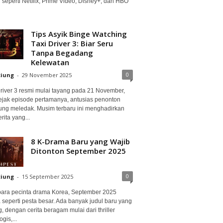
 seperti Netflix, Prime Video, Disney+, dan HBO
Tips Asyik Binge Watching
Taxi Driver 3: Biar Seru
Tanpa Begadang
Kelewatan
0
ciung
-
29 November 2025
Driver 3 resmi mulai tayang pada 21 November,
ejak episode pertamanya, antusias penonton
ung meledak. Musim terbaru ini menghadirkan
erita yang...
8 K-Drama Baru yang Wajib
Ditonton September 2025
0
ciung
-
15 September 2025
para pecinta drama Korea, September 2025
 seperti pesta besar. Ada banyak judul baru yang
, dengan cerita beragam mulai dari thriller
gis,...