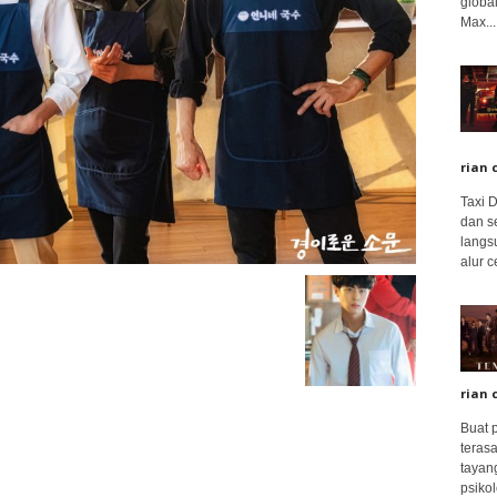
global
Max...
rian 
Taxi 
dan s
langs
alur c
rian 
Buat 
terasa
tayang
psikolo