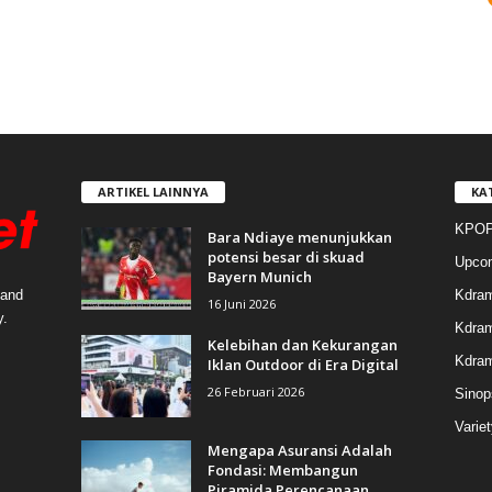
ARTIKEL LAINNYA
KA
KPOP
Bara Ndiaye menunjukkan
potensi besar di skuad
Upco
Bayern Munich
Kdra
 and
16 Juni 2026
y.
Kdram
Kelebihan dan Kekurangan
Kdra
Iklan Outdoor di Era Digital
26 Februari 2026
Sinop
Varie
Mengapa Asuransi Adalah
Fondasi: Membangun
Piramida Perencanaan