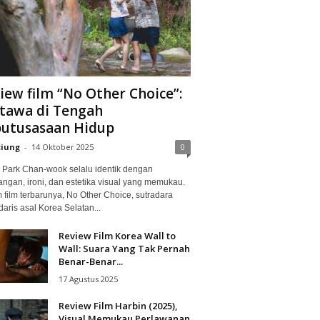
iew film “No Other Choice”:
tawa di Tengah
utusasaan Hidup
ciung
-
14 Oktober 2025
0
Park Chan-wook selalu identik dengan
angan, ironi, dan estetika visual yang memukau.
 film terbarunya, No Other Choice, sutradara
aris asal Korea Selatan...
Review Film Korea Wall to
Wall: Suara Yang Tak Pernah
Benar-Benar...
17 Agustus 2025
Review Film Harbin (2025),
Visual Memukau Perlawanan