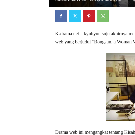
D
r
a
k
o
K-drama.net – kyuhyun suju akhirnya me
r
web yang berjudul “Bongsun, a Woman 
Drama web ini mengangkat tentang Kisah