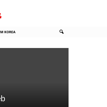
LM KOREA
eb