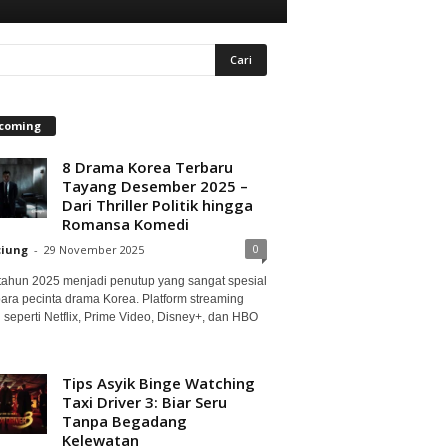
coming
8 Drama Korea Terbaru
Tayang Desember 2025 –
Dari Thriller Politik hingga
Romansa Komedi
0
ciung
-
29 November 2025
 tahun 2025 menjadi penutup yang sangat spesial
para pecinta drama Korea. Platform streaming
 seperti Netflix, Prime Video, Disney+, dan HBO
Tips Asyik Binge Watching
Taxi Driver 3: Biar Seru
Tanpa Begadang
Kelewatan