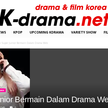
EWS
KPOP
UPCOMING KDRAMA
VARIETY SHOW
FI
 Super Junior Bermain Dalam Drama Web
AMA
nior Bermain Dalam Drama W
8549
0