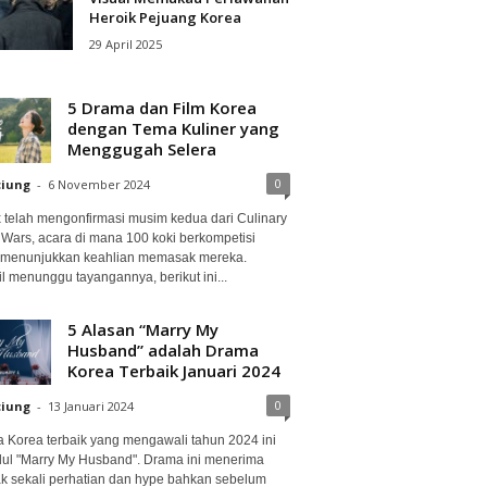
Heroik Pejuang Korea
29 April 2025
5 Drama dan Film Korea
dengan Tema Kuliner yang
Menggugah Selera
0
ciung
-
6 November 2024
ix telah mengonfirmasi musim kedua dari Culinary
 Wars, acara di mana 100 koki berkompetisi
 menunjukkan keahlian memasak mereka.
l menunggu tayangannya, berikut ini...
5 Alasan “Marry My
Husband” adalah Drama
Korea Terbaik Januari 2024
0
ciung
-
13 Januari 2024
 Korea terbaik yang mengawali tahun 2024 ini
dul "Marry My Husband". Drama ini menerima
k sekali perhatian dan hype bahkan sebelum