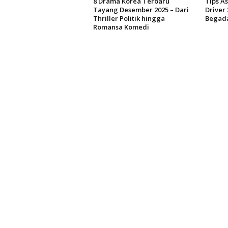
8 Drama Korea Terbaru
Tips A
Tayang Desember 2025 – Dari
Driver 
Thriller Politik hingga
Begad
Romansa Komedi