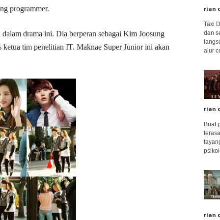
rang programmer.
rian 
Taxi 
dan s
dalam drama ini. Dia berperan sebagai Kim Joosung
langs
 ketua tim penelitian IT. Maknae Super Junior ini akan
alur c
rian 
Buat 
terasa
tayang
psikolo
rian 