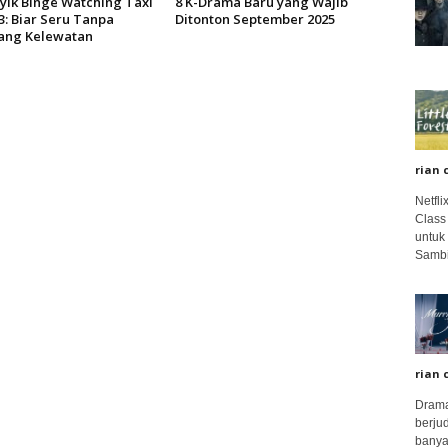
syik Binge Watching Taxi
8 K-Drama Baru yang Wajib
3: Biar Seru Tanpa
Ditonton September 2025
ang Kelewatan
rian 
Netfl
Class
untuk
Sambi
rian 
Drama
berju
banya