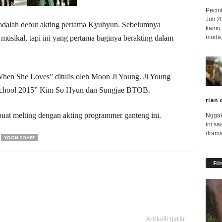
Pecin
Juli 
adalah debut akting pertama Kyuhyun. Sebelumnya
kamu 
muda,.
sikal, tapi ini yang pertama baginya berakting dalam
n She Loves” ditulis oleh Moon Ji Young. Ji Young
 “School 2015” Kim So Hyun dan Sungjae BTOB.
rian 
uat melting dengan akting programmer ganteng ini.
Nggak
ini sa
drama
YOON SOHEE
Fi
Artikulli tjetër