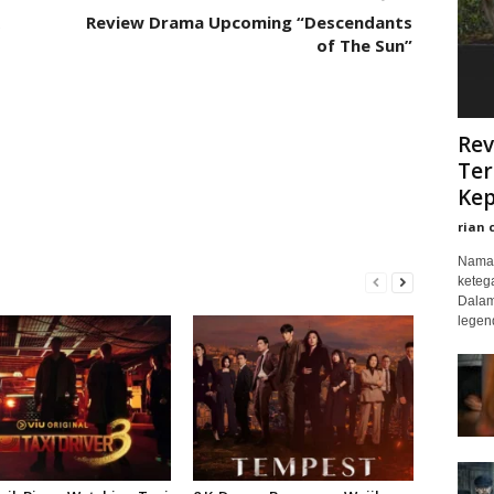
Review Drama Upcoming “Descendants
of The Sun”
Rev
Ter
Kep
rian 
Nama 
keteg
Dalam
legend