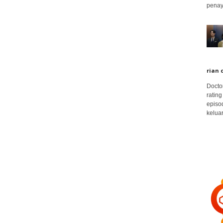
penay
rian 
Docto
rating
episo
keluar