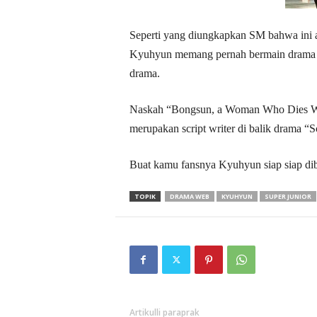
Seperti yang diungkapkan SM bahwa ini 
Kyuhyun memang pernah bermain drama mu
drama.
Naskah “Bongsun, a Woman Who Dies Whe
merupakan script writer di balik drama
Buat kamu fansnya Kyuhyun siap siap dib
TOPIK
DRAMA WEB
KYUHYUN
SUPER JUNIOR
Artikulli paraprak