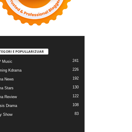
TEGORI E POPULLARIZUAR
241
 Music
226
ming Kdrama
192
ma News
130
a Stars
122
ma Review
108
sis Drama
83
ty Show