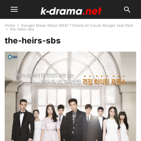
Home
Kangen Masa-Masa SMA? 7 Drama Ini Cocok Banget Jadi Obat
the-heirs-sbs
the-heirs-sbs