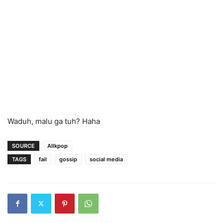
Waduh, malu ga tuh? Haha
SOURCE
Allkpop
TAGS
fail
gossip
social media