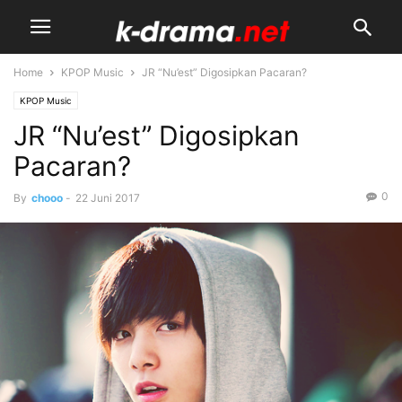
Home
KPOP Music
JR “Nu’est” Digosipkan Pacaran?
KPOP Music
JR “Nu’est” Digosipkan
Pacaran?
0
By
chooo
-
22 Juni 2017