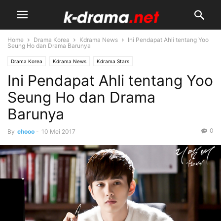
Home
Drama Korea
Kdrama News
Ini Pendapat Ahli tentang Yoo
Seung Ho dan Drama Barunya
Drama Korea
Kdrama News
Kdrama Stars
Ini Pendapat Ahli tentang Yoo
Seung Ho dan Drama
Barunya
0
By
chooo
-
10 Mei 2017