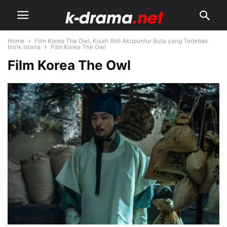
Home
Film Korea The Owl, Kisah Ahli Akupuntur Buta yang Terjebak
Intrik Istana
Film Korea The Owl
Film Korea The Owl