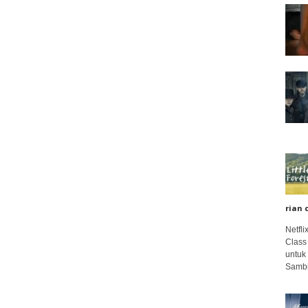
rian 
Netfl
Class
untuk
Sambi