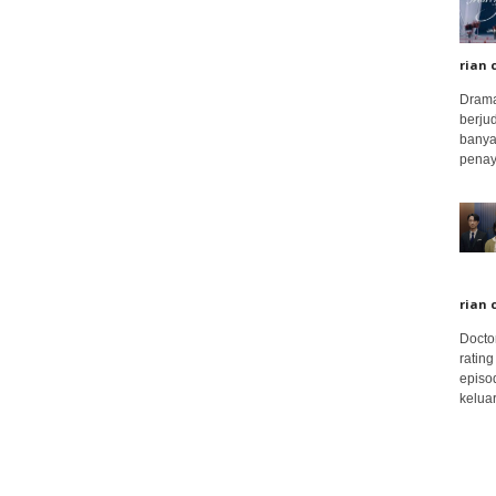
rian 
Drama
berju
banya
penay
rian 
Docto
rating
episo
keluar