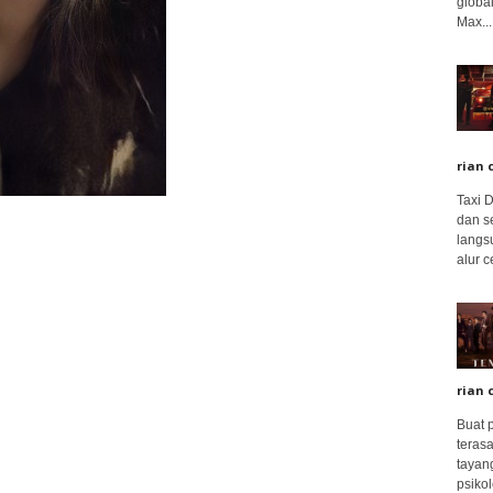
global
Max...
rian 
Taxi 
dan s
langs
alur c
rian 
Buat 
terasa
tayang
psikolo