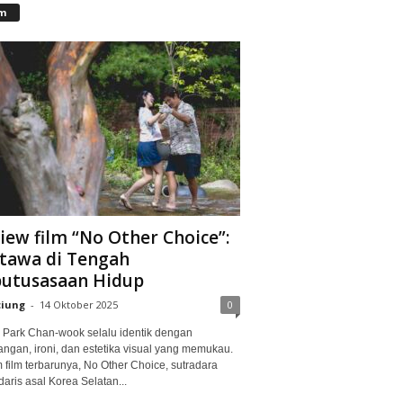
lm
iew film “No Other Choice”:
tawa di Tengah
utusasaan Hidup
ciung
-
14 Oktober 2025
0
Park Chan-wook selalu identik dengan
angan, ironi, dan estetika visual yang memukau.
 film terbarunya, No Other Choice, sutradara
aris asal Korea Selatan...