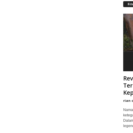
Fi
Rev
Ter
Kep
rian 
Nama 
keteg
Dalam
legend