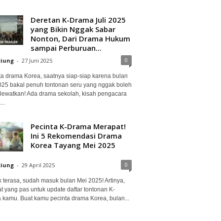
Deretan K-Drama Juli 2025
yang Bikin Nggak Sabar
Nonton, Dari Drama Hukum
sampai Perburuan...
0
ciung
-
27 Juni 2025
ta drama Korea, saatnya siap-siap karena bulan
2025 bakal penuh tontonan seru yang nggak boleh
lewatkan! Ada drama sekolah, kisah pengacara
..
Pecinta K-Drama Merapat!
Ini 5 Rekomendasi Drama
Korea Tayang Mei 2025
0
ciung
-
29 April 2025
 terasa, sudah masuk bulan Mei 2025! Artinya,
at yang pas untuk update daftar tontonan K-
 kamu. Buat kamu pecinta drama Korea, bulan...