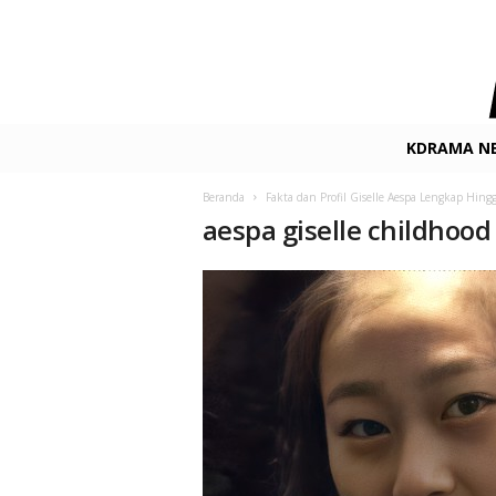
K
KDRAMA N
-
D
Beranda
Fakta dan Profil Giselle Aespa Lengkap Hingg
r
aespa giselle childhood
a
m
a
.
n
e
t
F
i
l
m
&