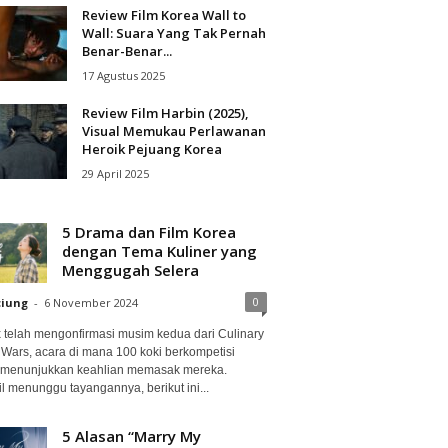
Review Film Korea Wall to
Wall: Suara Yang Tak Pernah
Benar-Benar...
17 Agustus 2025
Review Film Harbin (2025),
Visual Memukau Perlawanan
Heroik Pejuang Korea
29 April 2025
5 Drama dan Film Korea
dengan Tema Kuliner yang
Menggugah Selera
0
ciung
-
6 November 2024
ix telah mengonfirmasi musim kedua dari Culinary
 Wars, acara di mana 100 koki berkompetisi
 menunjukkan keahlian memasak mereka.
l menunggu tayangannya, berikut ini...
5 Alasan “Marry My