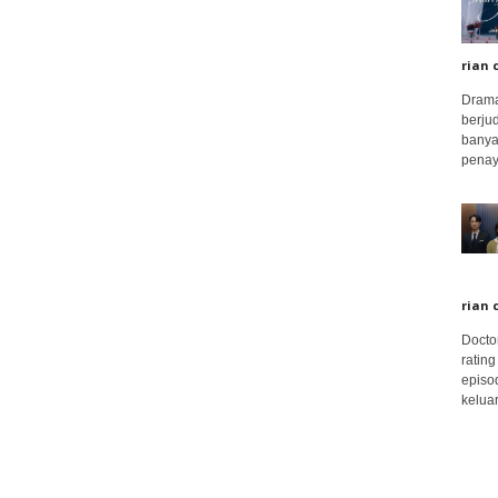
rian 
Drama
berju
banya
penay
rian 
Docto
rating
episo
keluar