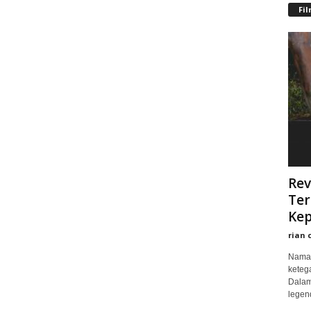
Fi
Rev
Ter
Kep
rian 
Nama 
keteg
Dalam
legend