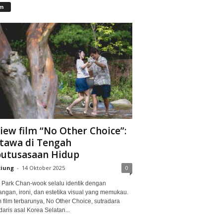
lm
iew film “No Other Choice”:
tawa di Tengah
utusasaan Hidup
ciung
-
14 Oktober 2025
0
Park Chan-wook selalu identik dengan
angan, ironi, dan estetika visual yang memukau.
 film terbarunya, No Other Choice, sutradara
aris asal Korea Selatan...