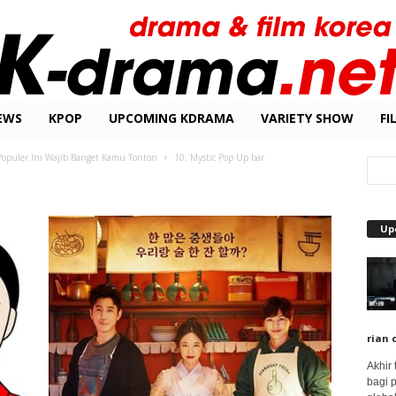
EWS
KPOP
UPCOMING KDRAMA
VARIETY SHOW
FI
opuler Ini Wajib Banget Kamu Tonton
10. Mystic Pop Up bar
Up
rian 
Akhir
bagi 