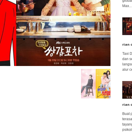
global
Max...
rian 
Taxi 
dan s
langs
alur c
rian 
Buat 
terasa
tayang
psikolo