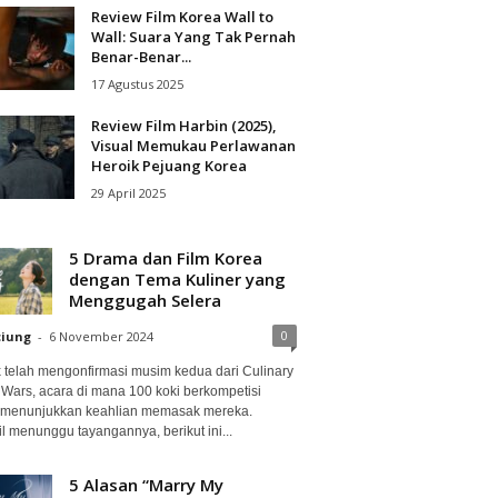
Review Film Korea Wall to
Wall: Suara Yang Tak Pernah
Benar-Benar...
17 Agustus 2025
Review Film Harbin (2025),
Visual Memukau Perlawanan
Heroik Pejuang Korea
29 April 2025
5 Drama dan Film Korea
dengan Tema Kuliner yang
Menggugah Selera
0
ciung
-
6 November 2024
ix telah mengonfirmasi musim kedua dari Culinary
 Wars, acara di mana 100 koki berkompetisi
 menunjukkan keahlian memasak mereka.
l menunggu tayangannya, berikut ini...
5 Alasan “Marry My