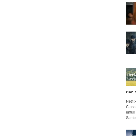
rian 
Netfl
Class
untuk
Sambi