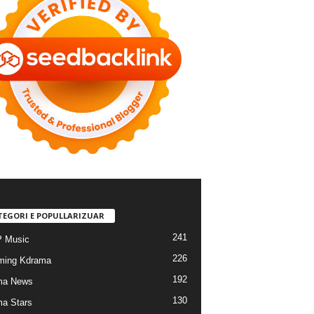
TEGORI E POPULLARIZUAR
241
 Music
226
ming Kdrama
192
ma News
130
a Stars