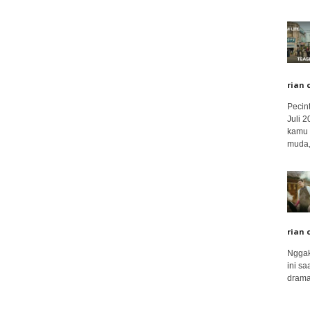
rian 
Pecin
Juli 
kamu 
muda,.
rian 
Nggak
ini sa
drama