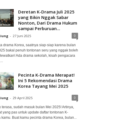
Deretan K-Drama Juli 2025
yang Bikin Nggak Sabar
Nonton, Dari Drama Hukum
sampai Perburuan...
0
ciung
-
27 Juni 2025
ta drama Korea, saatnya siap-siap karena bulan
2025 bakal penuh tontonan seru yang nggak boleh
lewatkan! Ada drama sekolah, kisah pengacara
..
Pecinta K-Drama Merapat!
Ini 5 Rekomendasi Drama
Korea Tayang Mei 2025
0
ciung
-
29 April 2025
 terasa, sudah masuk bulan Mei 2025! Artinya,
at yang pas untuk update daftar tontonan K-
 kamu. Buat kamu pecinta drama Korea, bulan...