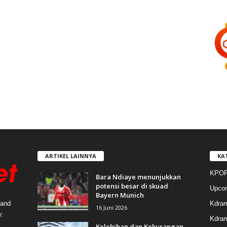
ARTIKEL LAINNYA
KA
KPOP
Bara Ndiaye menunjukkan
potensi besar di skuad
Upco
Bayern Munich
Kdra
 and
16 Juni 2026
y.
Kdram
Kelebihan dan Kekurangan