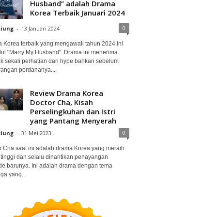
Husband” adalah Drama
Korea Terbaik Januari 2024
0
ciung
-
13 Januari 2024
 Korea terbaik yang mengawali tahun 2024 ini
dul "Marry My Husband". Drama ini menerima
k sekali perhatian dan hype bahkan sebelum
angan perdananya....
Review Drama Korea
Doctor Cha, Kisah
Perselingkuhan dan Istri
yang Pantang Menyerah
0
ciung
-
31 Mei 2023
r Cha saat ini adalah drama Korea yang meraih
 tinggi dan selalu dinantikan penayangan
de barunya. Ini adalah drama dengan tema
ga yang...