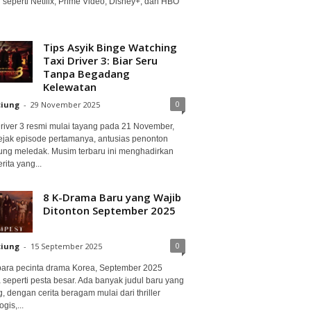
 seperti Netflix, Prime Video, Disney+, dan HBO
Tips Asyik Binge Watching
Taxi Driver 3: Biar Seru
Tanpa Begadang
Kelewatan
0
ciung
-
29 November 2025
Driver 3 resmi mulai tayang pada 21 November,
ejak episode pertamanya, antusias penonton
ung meledak. Musim terbaru ini menghadirkan
erita yang...
8 K-Drama Baru yang Wajib
Ditonton September 2025
0
ciung
-
15 September 2025
para pecinta drama Korea, September 2025
 seperti pesta besar. Ada banyak judul baru yang
, dengan cerita beragam mulai dari thriller
gis,...