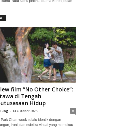
 kamu. Buat kamu pecinta drama Korea, bulan...
lm
iew film “No Other Choice”:
tawa di Tengah
utusasaan Hidup
ciung
-
14 Oktober 2025
0
Park Chan-wook selalu identik dengan
angan, ironi, dan estetika visual yang memukau.