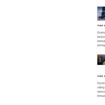
rian 
Drama
berju
banya
penay
rian 
Docto
rating
episo
keluar