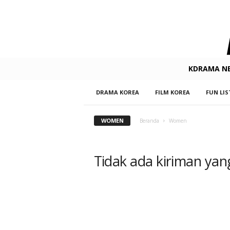
K
KDRAMA N
-
D
DRAMA KOREA
FILM KOREA
FUN LIS
r
a
m
WOMEN
Beranda
Women
a
.
n
Tidak ada kiriman yan
e
t
F
i
l
m
&