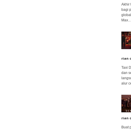
Akhir
bagi 
global
Max...
rian 
Taxi 
dan s
langs
alur c
rian 
Buat 