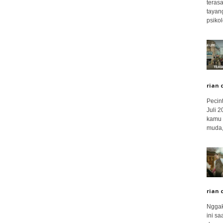
terasa
tayang
psikolo
rian 
Pecin
Juli 
kamu 
muda,.
rian 
Nggak
ini sa