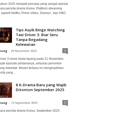
 tahun 2025 menjadi penutup yang sangat spesial
para pecinta drama Korea. Platform streaming
 seperti Netflix, Prime Video, Disney+, dan HBO
Tips Asyik Binge Watching
Taxi Driver 3: Biar Seru
Tanpa Begadang
Kelewatan
0
ciung
-
29 November 2025
Driver 3 resmi mulai tayang pada 21 November,
ejak episode pertamanya, antusias penonton
ung meledak. Musim terbaru ini menghadirkan
erita yang...
8 K-Drama Baru yang Wajib
Ditonton September 2025
0
ciung
-
15 September 2025
para pecinta drama Korea, September 2025