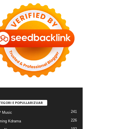
TEGORI E POPULLARIZUAR
241
 Music
226
ming Kdrama
192