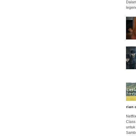
Dalam
legend
rian 
Netfl
Class
untuk
Sambi