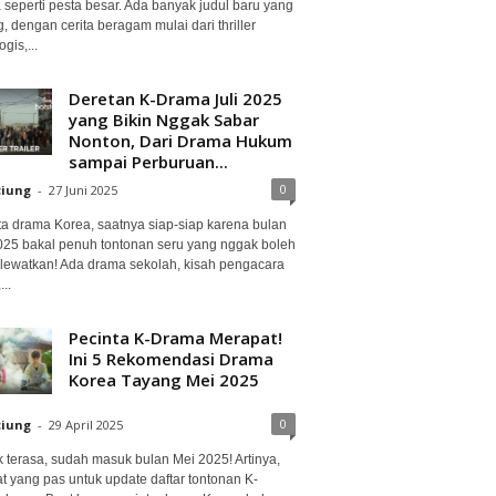
 seperti pesta besar. Ada banyak judul baru yang
, dengan cerita beragam mulai dari thriller
gis,...
Deretan K-Drama Juli 2025
yang Bikin Nggak Sabar
Nonton, Dari Drama Hukum
sampai Perburuan...
0
ciung
-
27 Juni 2025
ta drama Korea, saatnya siap-siap karena bulan
2025 bakal penuh tontonan seru yang nggak boleh
lewatkan! Ada drama sekolah, kisah pengacara
..
Pecinta K-Drama Merapat!
Ini 5 Rekomendasi Drama
Korea Tayang Mei 2025
0
ciung
-
29 April 2025
 terasa, sudah masuk bulan Mei 2025! Artinya,
at yang pas untuk update daftar tontonan K-