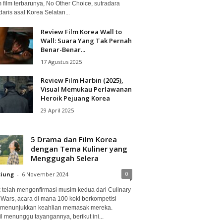
 film terbarunya, No Other Choice, sutradara
aris asal Korea Selatan...
Review Film Korea Wall to
Wall: Suara Yang Tak Pernah
Benar-Benar...
17 Agustus 2025
Review Film Harbin (2025),
Visual Memukau Perlawanan
Heroik Pejuang Korea
29 April 2025
5 Drama dan Film Korea
dengan Tema Kuliner yang
Menggugah Selera
0
ciung
-
6 November 2024
ix telah mengonfirmasi musim kedua dari Culinary
 Wars, acara di mana 100 koki berkompetisi
 menunjukkan keahlian memasak mereka.
l menunggu tayangannya, berikut ini...