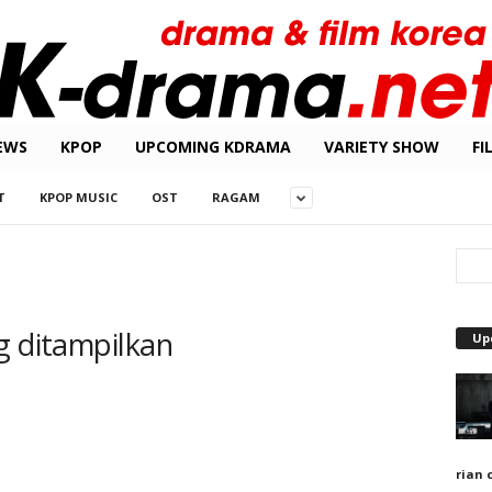
EWS
KPOP
UPCOMING KDRAMA
VARIETY SHOW
FI
T
KPOP MUSIC
OST
RAGAM
g ditampilkan
Up
rian 