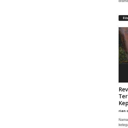
drama
Fi
Rev
Ter
Kep
rian 
Nama 
keteg