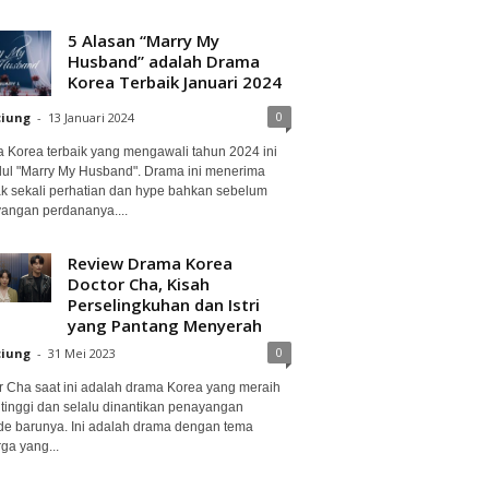
5 Alasan “Marry My
Husband” adalah Drama
Korea Terbaik Januari 2024
0
ciung
-
13 Januari 2024
 Korea terbaik yang mengawali tahun 2024 ini
dul "Marry My Husband". Drama ini menerima
k sekali perhatian dan hype bahkan sebelum
angan perdananya....
Review Drama Korea
Doctor Cha, Kisah
Perselingkuhan dan Istri
yang Pantang Menyerah
0
ciung
-
31 Mei 2023
r Cha saat ini adalah drama Korea yang meraih
 tinggi dan selalu dinantikan penayangan
de barunya. Ini adalah drama dengan tema
ga yang...