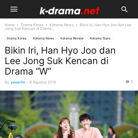
Home
Drama Korea
Kdrama News
Bikin Iri, Han Hyo Joo dan Lee
Jong Suk Kencan di Drama...
Drama Korea
Kdrama News
Kdrama Review
Kdrama Stars
Bikin Iri, Han Hyo Joo dan
Upcoming Kdrama
Lee Jong Suk Kencan di
Drama “W”
0
By
yeeerim
-
8 Agustus 2016