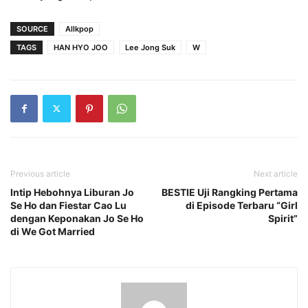
SOURCE
Allkpop
TAGS
HAN HYO JOO
Lee Jong Suk
W
Previous article
Next article
Intip Hebohnya Liburan Jo
BESTIE Uji Rangking Pertama
Se Ho dan Fiestar Cao Lu
di Episode Terbaru “Girl
dengan Keponakan Jo Se Ho
Spirit”
di We Got Married