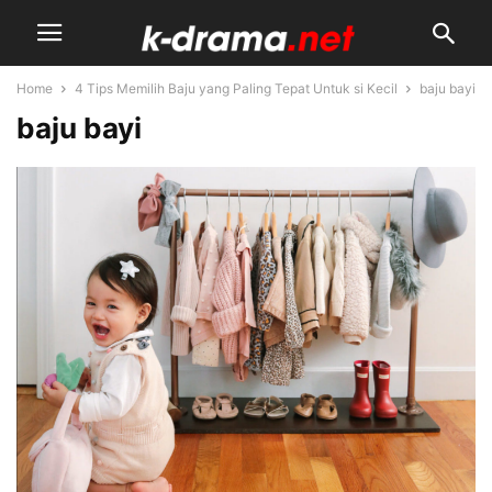
Home
4 Tips Memilih Baju yang Paling Tepat Untuk si Kecil
baju bayi
baju bayi