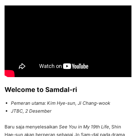
Welcome to Samdal-ri
Pemeran utama: Kim Hye-sun, Ji Chang-wook
JTBC, 2 Desember
Baru saja menyelesaikan
See You in My 19th Life
, Shin
Hae-sun akan berperan sebagai Jo Sam-dal pada drama