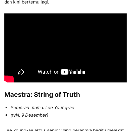
dan kini bertemu lagi.
Maestra: String of Truth
Pemeran utama: Lee Young-ae
(tvN, 9 Desember)
Lee Young-ae aktris senior yang perannya begitu melekat